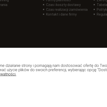
rania
Czas i koszty dostawy
Tabela
Czas realizacji zamówienia
Polity
Kontakt i dane firmy
Regul
rawne działanie strony i pomagają nam dostosować ofertę do T
wać użycie plików do swoich preferencji, wybierając opcję "Dost
ywatności.
zadzior.pl
Copyright ©
Shoper
- DreamCommerce S.A.