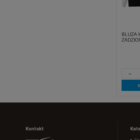
BLUZA 
ZADZIO
-
Kontakt
Kat
Sp