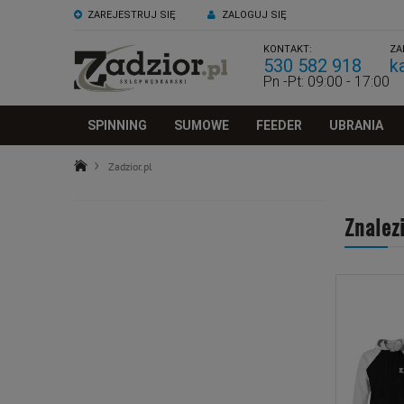
ZAREJESTRUJ SIĘ
ZALOGUJ SIĘ
KONTAKT:
ZA
530 582 918
k
Pn -Pt: 09:00 - 17:00
SPINNING
SUMOWE
FEEDER
UBRANIA
Zadzior.pl
Znalez