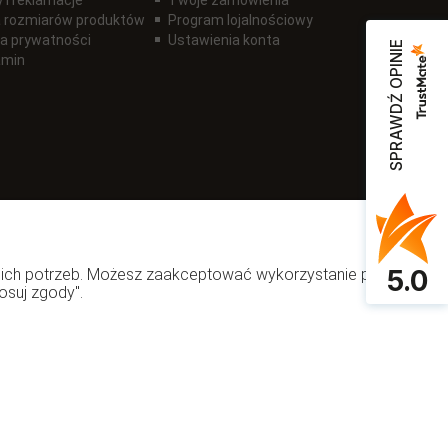
 rozmiarów produktów
Program lojalnościowy
ka prywatności
Ustawienia konta
SPRAWDŹ OPINIE
amin
5.0
woich potrzeb. Możesz zaakceptować wykorzystanie przez
osuj zgody".