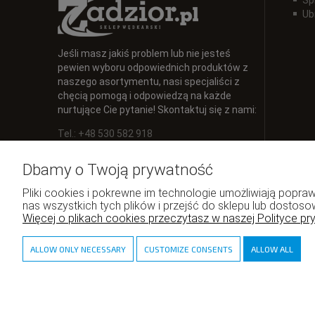
Ub
Jeśli masz jakiś problem lub nie jesteś
pewien wyboru odpowiednich produktów z
naszego asortymentu, nasi specjaliści z
chęcią pomogą i odpowiedzą na każde
nurtujące Cie pytanie! Skontaktuj się z nami:
Tel.: +48 530 582 918
E-mail:
info@zadzior.pl
Dbamy o Twoją prywatność
Pliki cookies i pokrewne im technologie umożliwiają pop
nas wszystkich tych plików i przejść do sklepu lub dostoso
Więcej o plikach cookies przeczytasz w naszej Polityce pr
ALLOW ONLY NECESSARY
CUSTOMIZE CONSENTS
ALLOW ALL