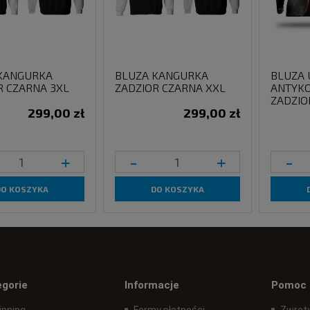
KANGURKA
BLUZA KANGURKA
BLUZA 
R CZARNA 3XL
ZADZIOR CZARNA XXL
ANTYK
ZADZIO
299,00 zł
299,00 zł
+
-
+
-
DO KOSZYKA
DO KOSZYKA
egorie
Informacje
Pomoc
inning
Formy płatności
Zwroty