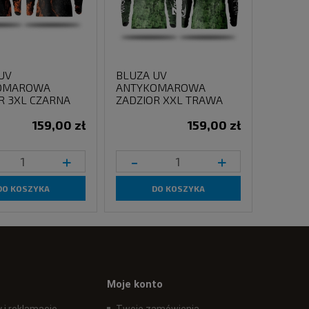
UV
BLUZA UV
OMAROWA
ANTYKOMAROWA
R 3XL CZARNA
ZADZIOR XXL TRAWA
159,00 zł
159,00 zł
+
-
+
DO KOSZYKA
DO KOSZYKA
Moje konto
 i reklamacje
Twoje zamówienia