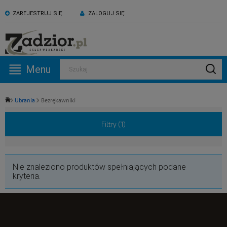
ZAREJESTRUJ SIĘ
ZALOGUJ SIĘ
KONTAKT:
ZAPRASZAMY NA NASZ
530 582 918
kanał YouTube
Menu
Szukaj
Pn -Pt: 09:00 - 17:00
Ubrania
Bezrękawniki
Filtry (
1
)
Nie znaleziono produktów spełniających podane
kryteria.