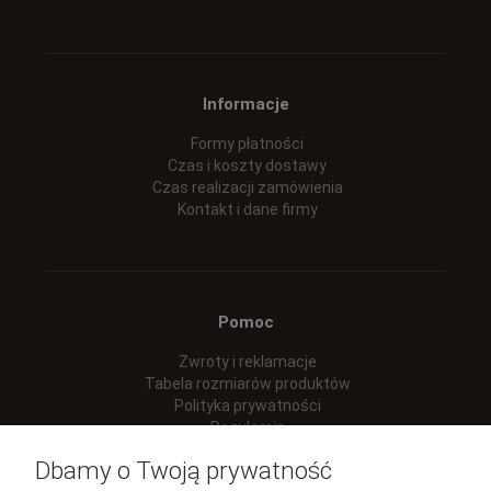
Informacje
Formy płatności
Czas i koszty dostawy
Czas realizacji zamówienia
Kontakt i dane firmy
Pomoc
Zwroty i reklamacje
Tabela rozmiarów produktów
Polityka prywatności
Regulamin
Dbamy o Twoją prywatność