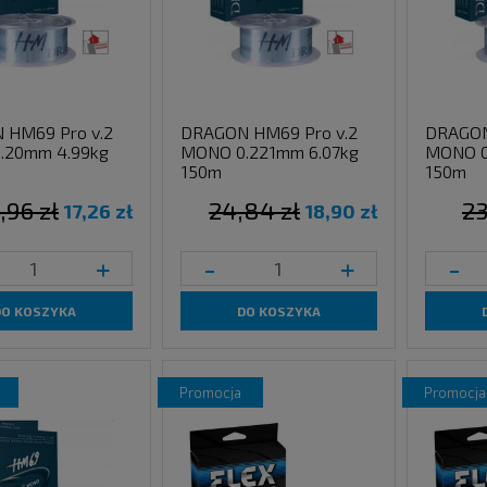
 HM69 Pro v.2
DRAGON HM69 Pro v.2
DRAGON
.20mm 4.99kg
MONO 0.221mm 6.07kg
MONO 0
150m
150m
,96 zł
24,84 zł
23
17,26 zł
18,90 zł
+
-
+
-
DO KOSZYKA
DO KOSZYKA
promocja
promocja