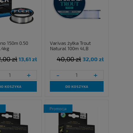
no 150m 0.50
Varivas żyłka Trout
5.4kg
Natural 100m 4LB
,00 zł
40,00 zł
13,61 zł
32,00 zł
+
-
+
DO KOSZYKA
DO KOSZYKA
promocja