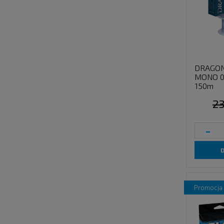
DRAGON
MONO 0
150m
23
-
promocja