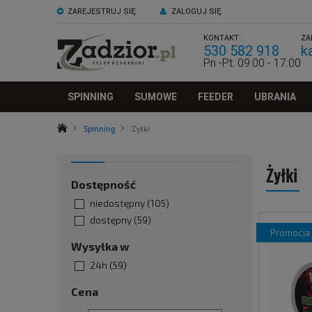
ZAREJESTRUJ SIĘ
ZALOGUJ SIĘ
KONTAKT:
ZA
530 582 918
k
Pn -Pt: 09:00 - 17:00
SPINNING
SUMOWE
FEEDER
UBRANIA
Spinning
Żyłki
Żyłki
Dostępność
niedostępny
(105)
dostępny
(59)
promocja
Wysyłka w
24h
(59)
Cena