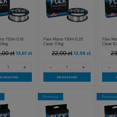
no 150m 0.18
Flex Mono 150m 0.20
Flex Mo
.55kg
Clear 3.1kg
Clear 6
,00 zł
22,00 zł
23
13,61 zł
12,99 zł
+
-
+
-
DO KOSZYKA
DO KOSZYKA
promocja
promocja