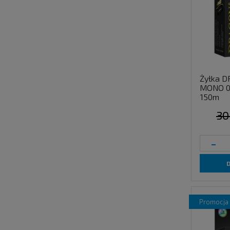
Żyłka D
MONO 0
150m
30
-
promocja