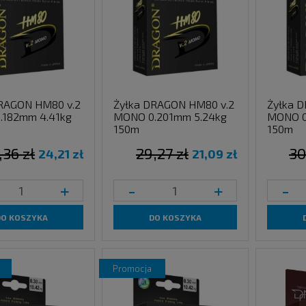
RAGON HM80 v.2
Żyłka DRAGON HM80 v.2
Żyłka 
.182mm 4.41kg
MONO 0.201mm 5.24kg
MONO 0
150m
150m
,36 zł
29,27 zł
30
24,21 zł
21,09 zł
+
-
+
-
DO KOSZYKA
DO KOSZYKA
promocja