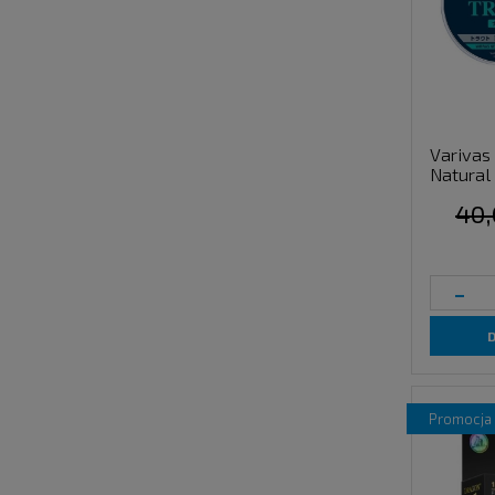
Varivas 
Natural
40,
-
promocja