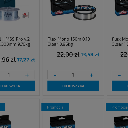
 HM69 Pro v.2
Flex Mono 150m 0.10
Flex Mo
.303mm 9.76kg
Clear 0.95kg
Clear 1
22,00 zł
22
13,58 zł
,96 zł
17,27 zł
+
-
+
-
DO KOSZYKA
DO KOSZYKA
promocja
promocja