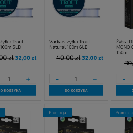
żyłka Trout
Varivas żyłka Trout
Żyłka 
 100m 5LB
Natural 100m 6LB
MONO 0
150m
00 zł
40,00 zł
32,00 zł
32,00 zł
30
+
-
+
-
DO KOSZYKA
DO KOSZYKA
promocja
promocja