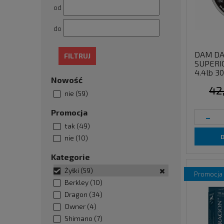
od
do
DAM DA
FILTRUJ
SUPERIO
4.4lb 3
Nowość
42
nie
(59)
Promocja
-
tak
(49)
nie
(10)
Kategorie
Żyłki
(59)
promocja
Berkley
(10)
Dragon
(34)
Owner
(4)
Shimano
(7)