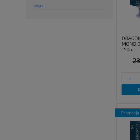
więcej
DRAGON
MONO 0
150m
23
-
promocja