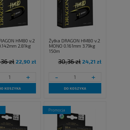
DRAGON HM80 v.2
Żyłka DRAGON HM80 v.2
.142mm 2.81kg
MONO 0.161mm 3.79kg
150m
,36 zł
30,36 zł
22,90 zł
24,21 zł
+
-
+
DO KOSZYKA
DO KOSZYKA
promocja