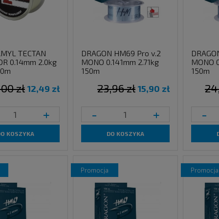
MYL TECTAN
DRAGON HM69 Pro v.2
DRAGON
R 0.14mm 2.0kg
MONO 0.141mm 2.71kg
MONO 0
00m
150m
150m
,00 zł
23,96 zł
24
12,49 zł
15,90 zł
+
-
+
-
DO KOSZYKA
DO KOSZYKA
promocja
promocja