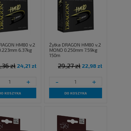
DRAGON HM80 v.2
Żyłka DRAGON HM80 v.2
.223mm 6.37kg
MONO 0.250mm 7.59kg
150m
,36 zł
29,27 zł
24,21 zł
22,98 zł
+
-
+
DO KOSZYKA
DO KOSZYKA