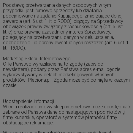
Podstawą przetwarzania danych osobowych w tym
przypadku jest: "umowa sprzedaży lub działania
podejmowane na żądanie Kupującego, zmierzające do jej
zawarcia (art. 6 ust. 1 lit. b RODO), ciążący na Sprzedawcy
obowiązek prawny związany z rachunkowością (art. 6 ust. 1
lit. c) oraz prawnie uzasadniony interes Sprzedawcy,
polegający na przetwarzaniu danych w celu ustalenia,
dochodzenia lub obrony ewentualnych roszczeń (art. 6 ust. 1
lit. f RODO).
Marketing Sklepu Internetowego
O ile Państwo wyraziliście na to zgodę (zapis do
newslettera), podany przez Państwa adres e-mail będzie
wykorzystywany w celach marketingowych własnych
produktów Pleciona.pl . Zgoda może być cofnięta w każdym
czasie.
Udostępnienie informacji
W celu realizacji umowy sklep internetowy może udostępniać
zebrane od Państwa dane do następujących podmiotów tj.
firmy kurierskie, operatorów systemów płatności, firmy
obsługujące reklamacje.
W takich przypadkach ilość przekazywanych danych