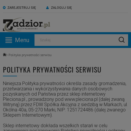
ZAREJESTRUJ SIĘ
ZALOGUJ SIĘ
KONTAKT:
ZAPRASZAMY NA NASZ
530 582 918
kanał YouTube
Menu
Szukaj
Pn -Pt: 09:00 - 17:00
Polityka prywatności serwisu
POLITYKA PRYWATNOŚCI SERWISU
Niniejsza Polityka prywatności określa zasady gromadzenia,
przetwarzania i wykorzystywania danych osobowych
pozyskanych od Państwa przez sklep internetowy
Pleciona.pl , prowadzony pod www.pleciona.pl (dalej zwaną
Witryną) przez FDW Spółka Akcyjna z siedzibą w Markach, ul.
Okólna 40a, 05-270 Marki, NIP: 1251724486 (dalej zwanego
Sklepem Internetowym).
Sklep internetowy dokłada wszelkich starań w celu
zapewnienia poszanowania Państwa prywatności i ochrony