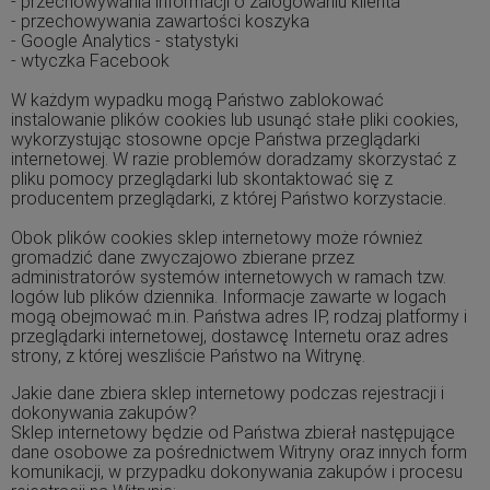
- przechowywania informacji o zalogowaniu klienta
- przechowywania zawartości koszyka
- Google Analytics - statystyki
- wtyczka Facebook
W każdym wypadku mogą Państwo zablokować
instalowanie plików cookies lub usunąć stałe pliki cookies,
wykorzystując stosowne opcje Państwa przeglądarki
internetowej. W razie problemów doradzamy skorzystać z
pliku pomocy przeglądarki lub skontaktować się z
producentem przeglądarki, z której Państwo korzystacie.
Obok plików cookies sklep internetowy może również
gromadzić dane zwyczajowo zbierane przez
administratorów systemów internetowych w ramach tzw.
logów lub plików dziennika. Informacje zawarte w logach
mogą obejmować m.in. Państwa adres IP, rodzaj platformy i
przeglądarki internetowej, dostawcę Internetu oraz adres
strony, z której weszliście Państwo na Witrynę.
Jakie dane zbiera sklep internetowy podczas rejestracji i
dokonywania zakupów?
Sklep internetowy będzie od Państwa zbierał następujące
dane osobowe za pośrednictwem Witryny oraz innych form
komunikacji, w przypadku dokonywania zakupów i procesu