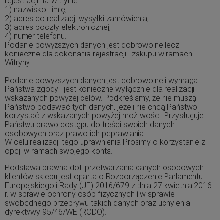
rejestracji na Witrynie:
1) nazwisko i imię,
2) adres do realizacji wysyłki zamówienia,
3) adres poczty elektronicznej,
4) numer telefonu.
Podanie powyższych danych jest dobrowolne lecz
konieczne dla dokonania rejestracji i zakupu w ramach
Witryny.
Podanie powyższych danych jest dobrowolne i wymaga
Państwa zgody i jest konieczne wyłącznie dla realizacji
wskazanych powyżej celów. Podkreślamy, że nie muszą
Państwo podawać tych danych, jeżeli nie chcą Państwo
korzystać z wskazanych powyżej możliwości. Przysługuje
Państwu prawo dostępu do treści swoich danych
osobowych oraz prawo ich poprawiania.
W celu realizacji tego uprawnienia Prosimy o korzystanie z
opcji w ramach swojego konta.
Podstawa prawna dot. przetwarzania danych osobowych
klientów sklepu jest oparta o Rozporządzenie Parlamentu
Europejskiego i Rady (UE) 2016/679 z dnia 27 kwietnia 2016
r. w sprawie ochrony osób fizycznych i w sprawie
swobodnego przepływu takich danych oraz uchylenia
dyrektywy 95/46/WE (RODO).