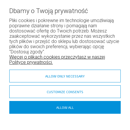
Dbamy o Twoją prywatność
Pliki cookies i pokrewne im technologie umożliwiają
poprawne działanie strony i pomagają nam
Moje konto
dostosować ofertę do Twoich potrzeb. Możesz
zaakceptować wykorzystanie przez nas wszystkich
Twoje zamówienia
tych plików i przejść do sklepu lub dostosować użycie
Program lojalnościowy
plików do swoich preferencji, wybierając opcję
"Dostosuj zgody".
Ustawienia konta
Więcej o plikach cookies przeczytasz w naszej
Polityce prywatności.
ALLOW ONLY NECESSARY
CUSTOMIZE CONSENTS
zadzior.pl
ALLOW ALL
Copyright ©
Shoper
- DreamCommerce S.A.