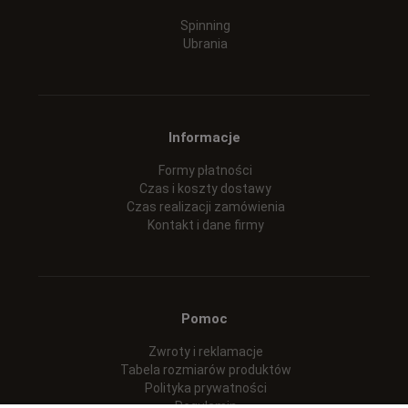
Spinning
Ubrania
Informacje
Formy płatności
Czas i koszty dostawy
Czas realizacji zamówienia
Kontakt i dane firmy
Pomoc
Zwroty i reklamacje
Tabela rozmiarów produktów
Polityka prywatności
Regulamin