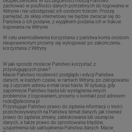
bezpieczeństwa. W szczególności muszą Państwo
zachować w poufności danych potrzebnych do logowania w
Witrynie i nie udostępniać ich osobom trzecim. Proszę
pamiętać, że sklep internetowy nie będzie zwracał się do
Państwa o ich podanie, z wyjątkiem podania ich w trakcie
logowania na Witrynie.
W celu uniemożliwienia korzystania z państwa konta osobom
nieuprawnionym prosimy się wylogować po zakończeniu
korzystania z Witryny.
W jaki sposób możecie Państwo korzystać z
przysługujących praw?
Macie Państwo możliwość podglądu i edycji Państwa
danych, w każdym czasie, w ramach Witryny, po zalogowaniu
się z użyciem adresu e-mail oraz hasła. W sytuacji, gdy
zapomnicie Państwo hasła lub wystąpienia innych
problemów z logowaniem, prosimy o kontakt pod adresem:
rodo@pleciona.pl
Przysługuje Państwo prawo do żądania informacji o treści
przechowywanych na Państwa temat danych, jak również
prawo do żądania zmiany, zablokowania lub usunięcia
danych, a także prawo do sprostowania błędów,
uzupełnienia lub uaktualnienia Państwa danych. Macie