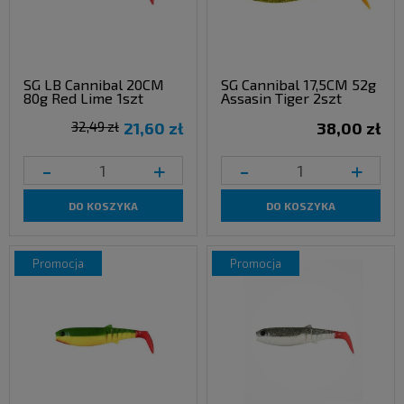
SG LB Cannibal 20CM
SG Cannibal 17,5CM 52g
80g Red Lime 1szt
Assasin Tiger 2szt
32,49 zł
21,60 zł
38,00 zł
-
+
-
+
DO KOSZYKA
DO KOSZYKA
promocja
promocja