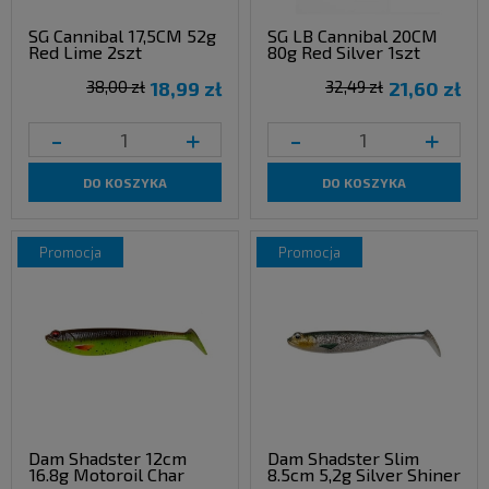
SG Cannibal 17,5CM 52g
SG LB Cannibal 20CM
Red Lime 2szt
80g Red Silver 1szt
38,00 zł
18,99 zł
32,49 zł
21,60 zł
-
+
-
+
DO KOSZYKA
DO KOSZYKA
promocja
promocja
Dam Shadster 12cm
Dam Shadster Slim
16.8g Motoroil Char
8.5cm 5,2g Silver Shiner