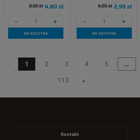
8,90 zł
4,80 zł
6,00 zł
2,99 zł
-
+
-
+
DO KOSZYKA
DO KOSZYKA
1
2
3
4
5
...
«
113
»
Kontakt