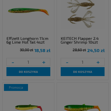
Effzett Longhorn 11cm
KEITECH Flapper 2.4
6g Lime Hot Tail 4szt
Ginger Shrimp 10szt
30,00 zł
18,58 zł
28,60 zł
24,50 zł
-
+
-
+
DO KOSZYKA
DO KOSZYKA
promocja