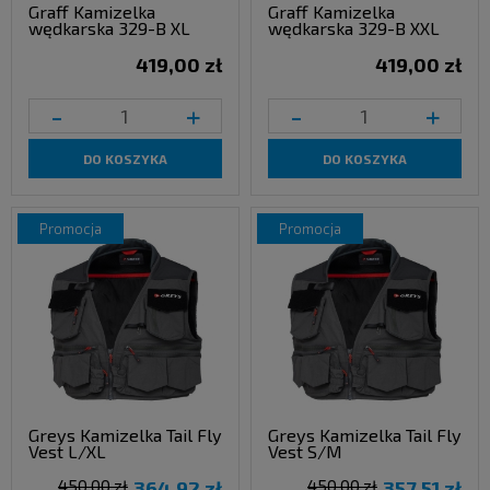
Graff Kamizelka
Graff Kamizelka
wędkarska 329-B XL
wędkarska 329-B XXL
419,00 zł
419,00 zł
-
+
-
+
DO KOSZYKA
DO KOSZYKA
promocja
promocja
Greys Kamizelka Tail Fly
Greys Kamizelka Tail Fly
Vest L/XL
Vest S/M
450,00 zł
364,92 zł
450,00 zł
357,51 zł