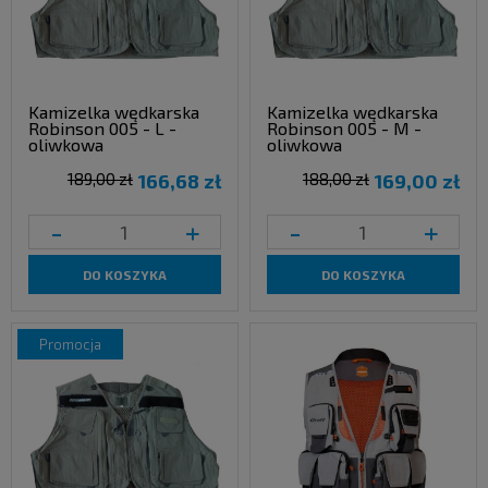
Kamizelka wędkarska
Kamizelka wędkarska
Robinson 005 - L -
Robinson 005 - M -
oliwkowa
oliwkowa
189,00 zł
166,68 zł
188,00 zł
169,00 zł
-
+
-
+
DO KOSZYKA
DO KOSZYKA
promocja