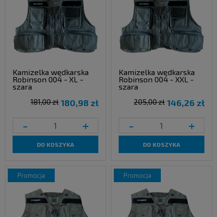
Kamizelka wędkarska
Kamizelka wędkarska
Robinson 004 - XL -
Robinson 004 - XXL -
szara
szara
181,00 zł
180,98 zł
205,00 zł
146,26 zł
-
+
-
+
DO KOSZYKA
DO KOSZYKA
promocja
promocja