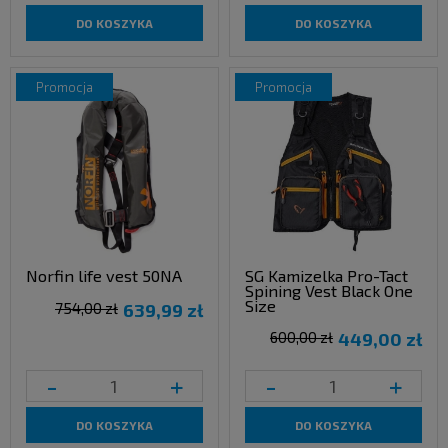
DO KOSZYKA
DO KOSZYKA
promocja
promocja
Norfin life vest 50NA
SG Kamizelka Pro-Tact
Spining Vest Black One
Size
754,00 zł
639,99 zł
600,00 zł
449,00 zł
-
+
-
+
DO KOSZYKA
DO KOSZYKA