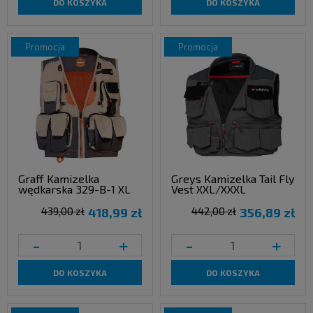
DO KOSZYKA
DO KOSZYKA
promocja
promocja
Graff Kamizelka
Greys Kamizelka Tail Fly
wędkarska 329-B-1 XL
Vest XXL/XXXL
439,00 zł
418,99 zł
442,00 zł
356,89 zł
-
+
-
+
DO KOSZYKA
DO KOSZYKA