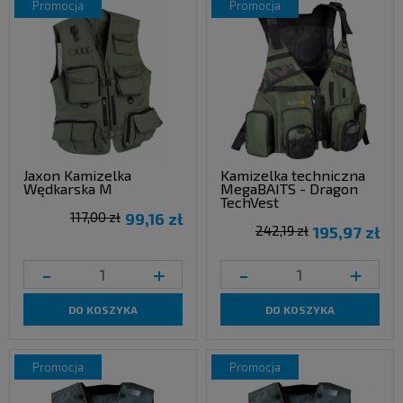
promocja
promocja
Jaxon Kamizelka
Kamizelka techniczna
Wędkarska M
MegaBAITS - Dragon
TechVest
117,00 zł
99,16 zł
242,19 zł
195,97 zł
-
+
-
+
DO KOSZYKA
DO KOSZYKA
promocja
promocja