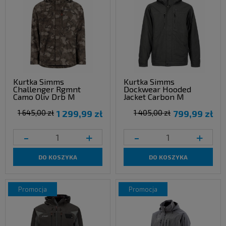
Kurtka Simms
Kurtka Simms
Challenger Rgmnt
Dockwear Hooded
Camo Oliv Drb M
Jacket Carbon M
1 645,00 zł
1 299,99 zł
1 405,00 zł
799,99 zł
-
+
-
+
DO KOSZYKA
DO KOSZYKA
promocja
promocja