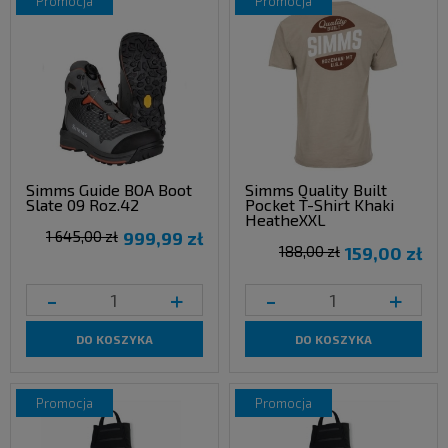
promocja
promocja
Simms Guide BOA Boot
Simms Quality Built
Slate 09 Roz.42
Pocket T-Shirt Khaki
HeatheXXL
1 645,00 zł
999,99 zł
188,00 zł
159,00 zł
-
+
-
+
DO KOSZYKA
DO KOSZYKA
promocja
promocja