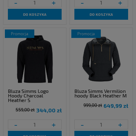
-
+
-
+
DO KOSZYKA
DO KOSZYKA
promocja
promocja
Bluza Simms Logo
Bluza Simms Vermilion
Hoody Charcoal
hoody Black Heather M
Heather S
999,00 zł
649,99 zł
559,00 zł
344,00 zł
-
+
-
+