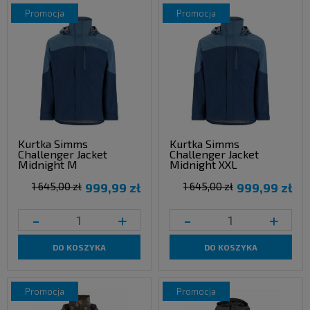
promocja
promocja
Kurtka Simms
Kurtka Simms
Challenger Jacket
Challenger Jacket
Midnight M
Midnight XXL
1 645,00 zł
999,99 zł
1 645,00 zł
999,99 zł
-
+
-
+
DO KOSZYKA
DO KOSZYKA
promocja
promocja