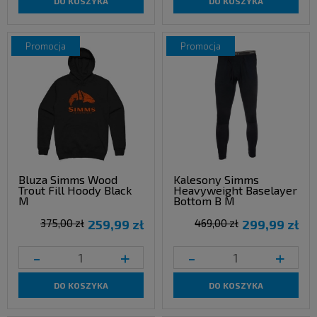
DO KOSZYKA
DO KOSZYKA
promocja
promocja
Bluza Simms Wood
Kalesony Simms
Trout Fill Hoody Black
Heavyweight Baselayer
M
Bottom B M
375,00 zł
259,99 zł
469,00 zł
299,99 zł
-
+
-
+
DO KOSZYKA
DO KOSZYKA