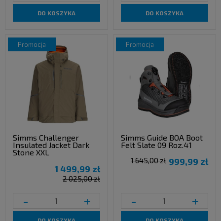
DO KOSZYKA
DO KOSZYKA
promocja
promocja
Simms Challenger
Simms Guide BOA Boot
Insulated Jacket Dark
Felt Slate 09 Roz.41
Stone XXL
1 645,00 zł
999,99 zł
1 499,99 zł
2 025,00 zł
-
+
-
+
DO KOSZYKA
DO KOSZYKA