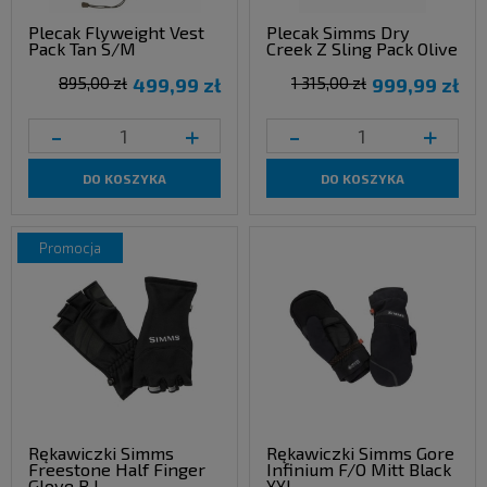
Plecak Flyweight Vest
Plecak Simms Dry
Pack Tan S/M
Creek Z Sling Pack Olive
895,00 zł
499,99 zł
1 315,00 zł
999,99 zł
-
+
-
+
DO KOSZYKA
DO KOSZYKA
promocja
Rękawiczki Simms
Rękawiczki Simms Gore
Freestone Half Finger
Infinium F/O Mitt Black
Glove B L
XXL