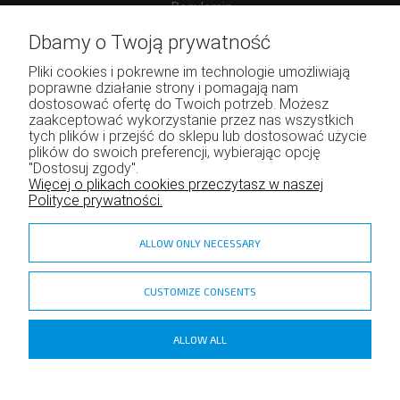
Regulamin
Dbamy o Twoją prywatność
Pliki cookies i pokrewne im technologie umożliwiają
poprawne działanie strony i pomagają nam
Moje konto
dostosować ofertę do Twoich potrzeb. Możesz
zaakceptować wykorzystanie przez nas wszystkich
Twoje zamówienia
tych plików i przejść do sklepu lub dostosować użycie
Program lojalnościowy
plików do swoich preferencji, wybierając opcję
"Dostosuj zgody".
Ustawienia konta
Więcej o plikach cookies przeczytasz w naszej
Polityce prywatności.
ALLOW ONLY NECESSARY
CUSTOMIZE CONSENTS
zadzior.pl
ALLOW ALL
Copyright ©
Shoper
- DreamCommerce S.A.