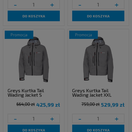
-
+
-
+
DO KOSZYKA
DO KOSZYKA
promocja
promocja
Greys Kurtka Tail
Greys Kurtka Tail
Wading Jacket S
Wading Jacket XXL
664,00 zł
425,99 zł
759,00 zł
529,99 zł
-
+
-
+
DO KOSZYKA
DO KOSZYKA