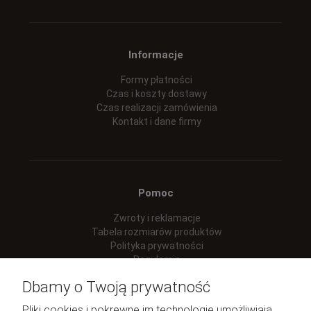
Informacje
Formy płatności
Czas i koszty dostawy
Czas realizacji zamówienia
Kontakt i dane firmy
Pomoc
Zwroty i reklamacje
Tabela rozmiarów produktów
Polityka prywatności
Regulamin
Dbamy o Twoją prywatność
Pliki cookies i pokrewne im technologie umożliwiają