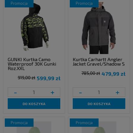
promocja
promocja
GUNKI Kurtka Camo
Kurtka Carhartt Angler
Waterproof 30K Gunki
Jacket Gravel/Shadow S
Roz.XXL
785,00 zł
479,99 zł
919,00 zł
599,99 zł
-
+
-
+
DO KOSZYKA
DO KOSZYKA
promocja
promocja