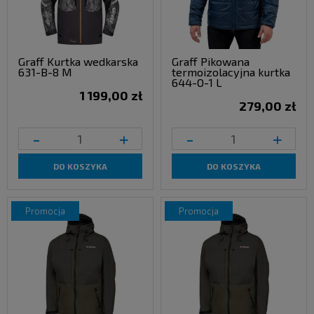
Graff Kurtka wedkarska
Graff Pikowana
631-B-8 M
termoizolacyjna kurtka
644-O-1 L
1 199,00 zł
279,00 zł
-
+
-
+
DO KOSZYKA
DO KOSZYKA
promocja
promocja