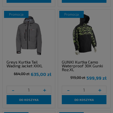
promocja
promocja
Greys Kurtka Tail
GUNKI Kurtka Camo
Wading Jacket XXXL
Waterproof 30K Gunki
Roz.XL
664,00 zł
635,00 zł
919,00 zł
599,99 zł
-
+
-
+
DO KOSZYKA
DO KOSZYKA