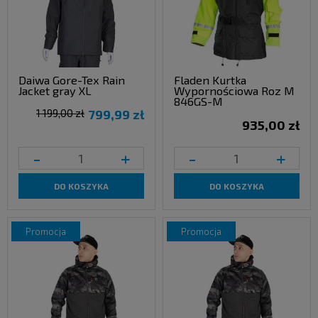
Daiwa Gore-Tex Rain
Fladen Kurtka
Jacket gray XL
Wypornościowa Roz M
846GS-M
1 199,00 zł
799,99 zł
935,00 zł
-
+
-
+
DO KOSZYKA
DO KOSZYKA
promocja
promocja