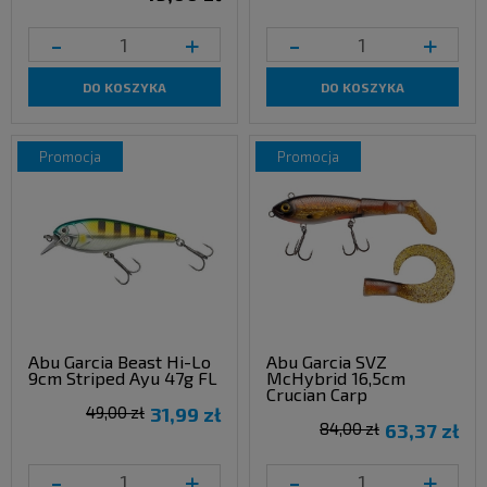
-
+
-
+
DO KOSZYKA
DO KOSZYKA
promocja
promocja
Abu Garcia Beast Hi-Lo
Abu Garcia SVZ
9cm Striped Ayu 47g FL
McHybrid 16,5cm
Crucian Carp
49,00 zł
31,99 zł
84,00 zł
63,37 zł
-
+
-
+