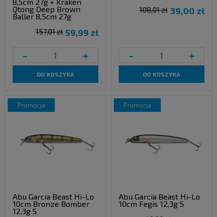
8,5cm 27g + Kraken
Qtong Deep Brown
108,01 zł
39,00 zł
Baller 8,5cm 27g
157,01 zł
59,99 zł
-
+
-
+
DO KOSZYKA
DO KOSZYKA
promocja
promocja
Abu Garcia Beast Hi-Lo
Abu Garcia Beast Hi-Lo
10cm Bronze Bomber
10cm Fegis 12,3g S
12,3g S