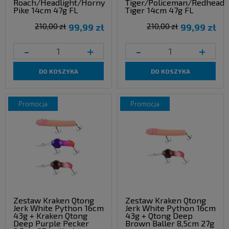
Roach/Headlight/Horny
Tiger/Policeman/Redhead
Pike 14cm 47g FL
Tiger 14cm 47g FL
210,00 zł
99,99 zł
210,00 zł
99,99 zł
-
+
-
+
DO KOSZYKA
DO KOSZYKA
promocja
promocja
Zestaw Kraken Qtong
Zestaw Kraken Qtong
Jerk White Python 16cm
Jerk White Python 16cm
43g + Kraken Qtong
43g + Qtong Deep
Deep Purple Pecker
Brown Baller 8,5cm 27g