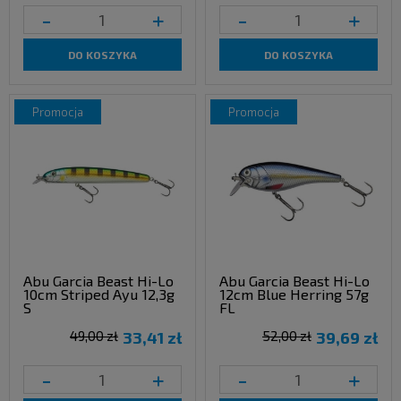
-
+
-
+
DO KOSZYKA
DO KOSZYKA
promocja
promocja
Abu Garcia Beast Hi-Lo
Abu Garcia Beast Hi-Lo
10cm Striped Ayu 12,3g
12cm Blue Herring 57g
S
FL
49,00 zł
33,41 zł
52,00 zł
39,69 zł
-
+
-
+