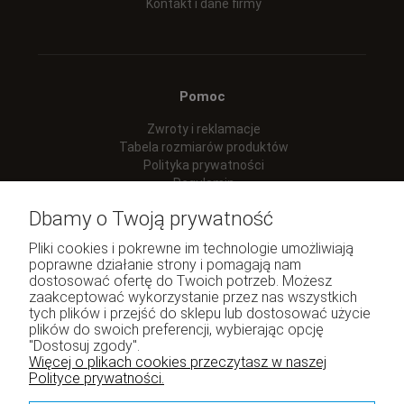
Kontakt i dane firmy
Pomoc
Zwroty i reklamacje
Tabela rozmiarów produktów
Polityka prywatności
Regulamin
Dbamy o Twoją prywatność
Pliki cookies i pokrewne im technologie umożliwiają
poprawne działanie strony i pomagają nam
Moje konto
dostosować ofertę do Twoich potrzeb. Możesz
zaakceptować wykorzystanie przez nas wszystkich
Twoje zamówienia
tych plików i przejść do sklepu lub dostosować użycie
Program lojalnościowy
plików do swoich preferencji, wybierając opcję
"Dostosuj zgody".
Ustawienia konta
Więcej o plikach cookies przeczytasz w naszej
Polityce prywatności.