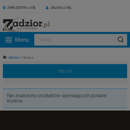
ZAREJESTRUJ SIĘ
ZALOGUJ SIĘ
KONTAKT:
ZAPRASZAMY NA NASZ
530 582 918
kanał YouTube
Menu
Szukaj
Pn -Pt: 09:00 - 17:00
Gatunki
Brzana
Filtry (
1
)
Nie znaleziono produktów spełniających podane
kryteria.