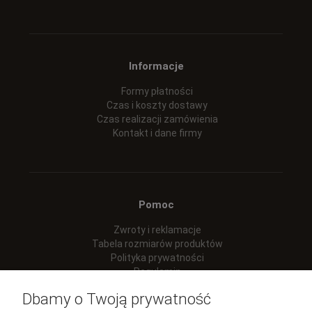
Informacje
Formy płatności
Czas i koszty dostawy
Czas realizacji zamówienia
Kontakt i dane firmy
Pomoc
Zwroty i reklamacje
Tabela rozmiarów produktów
Polityka prywatności
Regulamin
Dbamy o Twoją prywatność