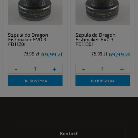
Szpula do Dragon
Szpula do Dragon
Fishmaker EVO.3
Fishmaker EVO.3
FD1120i
FD1130i
73,98 zł
49,99 zł
75,99 zł
69,99 zł
-
+
-
+
DO KOSZYKA
DO KOSZYKA
Kontakt