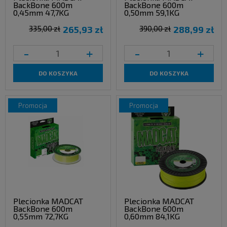
BackBone 600m
BackBone 600m
0,45mm 47,7KG
0,50mm 59,1KG
335,00 zł
265,93 zł
390,00 zł
288,99 zł
-
+
-
+
DO KOSZYKA
DO KOSZYKA
promocja
promocja
Plecionka MADCAT
Plecionka MADCAT
BackBone 600m
BackBone 600m
0,55mm 72,7KG
0,60mm 84,1KG