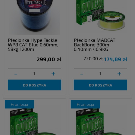
Plecionka Hype Tackle
Plecionka MADCAT
WP8 CAT Blue 0,60mm,
BackBone 300m
58kg 1200m
0,40mm 40,9KG
299,00 zł
220,00 zł
174,89 zł
-
+
-
+
DO KOSZYKA
DO KOSZYKA
promocja
promocja