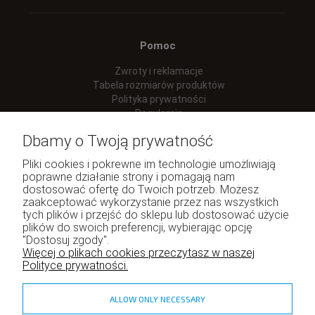
Pomoc
Zwroty i reklamacje
Tabela rozmiarów produktów
Polityka prywatności
Regulamin
Dbamy o Twoją prywatność
Pliki cookies i pokrewne im technologie umożliwiają
poprawne działanie strony i pomagają nam
Moje konto
dostosować ofertę do Twoich potrzeb. Możesz
zaakceptować wykorzystanie przez nas wszystkich
Twoje zamówienia
tych plików i przejść do sklepu lub dostosować użycie
Program lojalnościowy
plików do swoich preferencji, wybierając opcję
"Dostosuj zgody".
Ustawienia konta
Więcej o plikach cookies przeczytasz w naszej
Polityce prywatności.
ALLOW ONLY NECESSARY