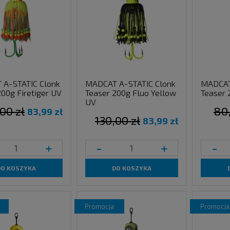
A-STATIC Clonk
MADCAT A-STATIC Clonk
MADCAT
200g Firetiger UV
Teaser 200g Fluo Yellow
Teaser 
UV
00 zł
80,
83,99 zł
130,00 zł
83,99 zł
+
-
+
-
DO KOSZYKA
DO KOSZYKA
promocja
promocja