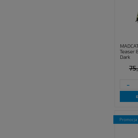
MADCAT 
Teaser 
Dark
75
-
promocja