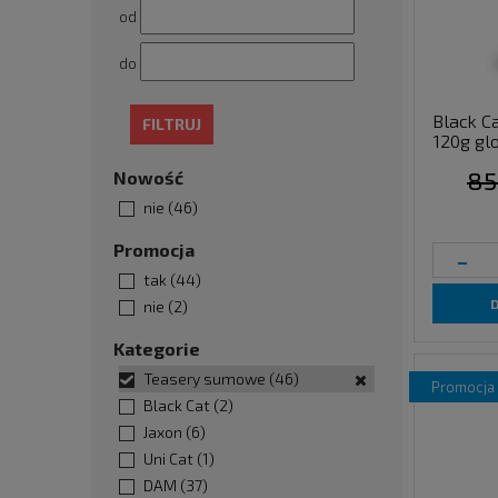
od
do
Black Ca
FILTRUJ
120g gl
85
Nowość
nie
(46)
Promocja
-
tak
(44)
nie
(2)
Kategorie
Teasery sumowe
(46)
promocja
Black Cat
(2)
Jaxon
(6)
Uni Cat
(1)
DAM
(37)