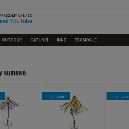
PRASZAMY NA NASZ
anał YouTube
OUTDOOR
GATUNKI
INNE
PROMOCJE
ry sumowe
promocja
promocja