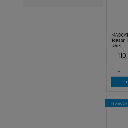
MADCAT 
Teaser 
Dark
110
-
promocja