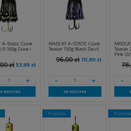
A-Static Clonk
MADCAT A-STATIC Clonk
MADCAT 
8/0 100g Glow i
Teaser 150g Black Devil
Teaser 
Pink UV
96,00 zł
70,90 zł
,00 zł
78,
53,99 zł
+
-
+
-
DO KOSZYKA
DO KOSZYKA
promocja
promocja