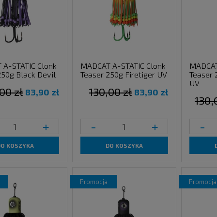
A-STATIC Clonk
MADCAT A-STATIC Clonk
MADCAT
250g Black Devil
Teaser 250g Firetiger UV
Teaser 
UV
00 zł
130,00 zł
83,90 zł
83,90 zł
130,
+
-
+
-
DO KOSZYKA
DO KOSZYKA
promocja
promocja