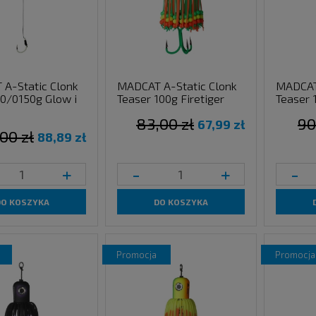
A-Static Clonk
MADCAT A-Static Clonk
MADCAT
10/0150g Glow i
Teaser 100g Firetiger
Teaser 
83,00 zł
90
67,99 zł
,00 zł
88,89 zł
+
-
+
-
DO KOSZYKA
DO KOSZYKA
promocja
promocja