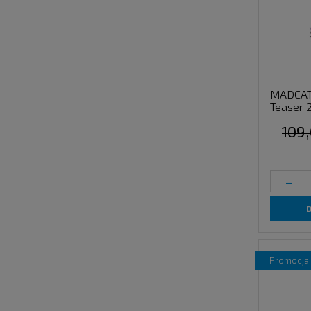
MADCAT 
Teaser 
109,
-
promocja