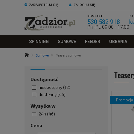
ZAREJESTRUJ SIĘ
ZALOGUJ SIĘ
KONTAKT:
ZA
530 582 918
k
Pn -Pt: 09:00 - 17:00
SPINNING
SUMOWE
FEEDER
UBRANIA
Sumowe
Teasery sumowe
Tease
Dostępność
niedostępny
(12)
dostępny
(46)
promocja
Wysyłka w
24h
(46)
Cena