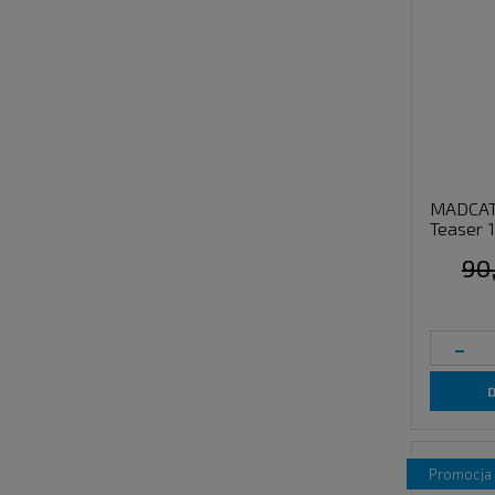
MADCAT 
Teaser 1
90
-
promocja