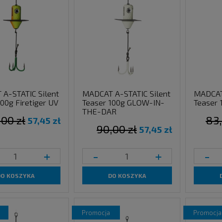
A-STATIC Silent
MADCAT A-STATIC Silent
MADCAT 
00g Firetiger UV
Teaser 100g GLOW-IN-
Teaser 
THE-DAR
,00 zł
83,
57,45 zł
90,00 zł
57,45 zł
+
-
+
-
DO KOSZYKA
DO KOSZYKA
promocja
promocja