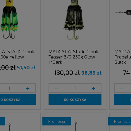
A-STATIC Clonk
MADCAT A-Static Clonk
MADCAT
200g Yellow
Teaser 3/0 250g Glow
Propell
inDark
Black
,00 zł
51,50 zł
130,00 zł
74
98,89 zł
+
-
+
-
DO KOSZYKA
DO KOSZYKA
promocja
promocja