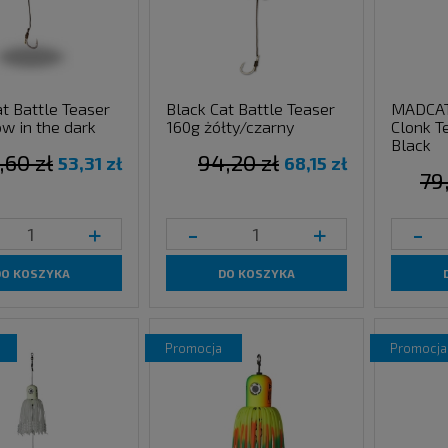
t Battle Teaser
Black Cat Battle Teaser
MADCAT
ow in the dark
160g żółty/czarny
Clonk T
Black
,60 zł
94,20 zł
53,31 zł
68,15 zł
79
+
-
+
-
DO KOSZYKA
DO KOSZYKA
promocja
promocja