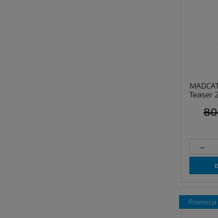
MADCAT 
Teaser 
80
-
promocja