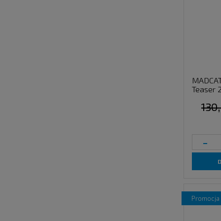
MADCAT 
Teaser 
130,
-
promocja