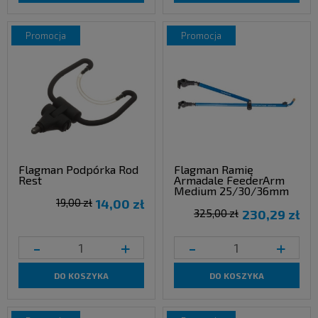
promocja
promocja
Flagman Podpórka Rod
Flagman Ramię
Rest
Armadale FeederArm
Medium 25/30/36mm
19,00 zł
14,00 zł
325,00 zł
230,29 zł
-
+
-
+
DO KOSZYKA
DO KOSZYKA