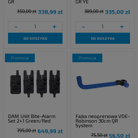
GR
GR YE
350,00 zł
338,99 zł
389,00 zł
335,00 zł
-
+
-
+
DO KOSZYKA
DO KOSZYKA
promocja
promocja
DAM U4X Bite-Alarm
Fajka neoprenowa VDE-
Set 2+1 Green/Red
Robinson 30cm QR
System
795,00 zł
649,99 zł
75,50 zł
56,50 zł