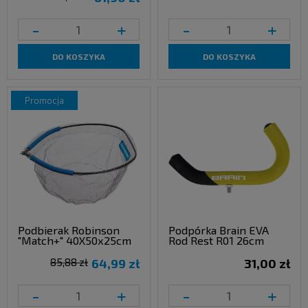
-
+
-
+
DO KOSZYKA
DO KOSZYKA
promocja
Podbierak Robinson
Podpórka Brain EVA
"Match+" 40X50x25cm
Rod Rest R01 26cm
85,88 zł
64,99 zł
31,00 zł
-
+
-
+