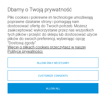
Regulamin
Dbamy o Twoją prywatność
Pliki cookies i pokrewne im technologie umożliwiają
poprawne działanie strony i pomagają nam
Moje konto
dostosować ofertę do Twoich potrzeb. Możesz
zaakceptować wykorzystanie przez nas wszystkich
Twoje zamówienia
tych plików i przejść do sklepu lub dostosować użycie
Program lojalnościowy
plików do swoich preferencji, wybierając opcję
"Dostosuj zgody".
Ustawienia konta
Więcej o plikach cookies przeczytasz w naszej
Polityce prywatności.
ALLOW ONLY NECESSARY
CUSTOMIZE CONSENTS
zadzior.pl
ALLOW ALL
Copyright ©
Shoper
- DreamCommerce S.A.