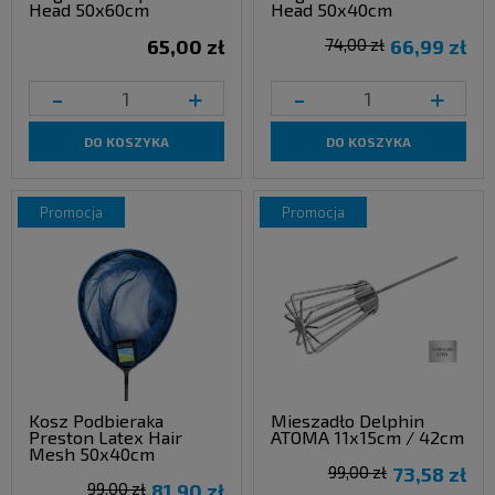
Head 50x60cm
Head 50x40cm
65,00 zł
74,00 zł
66,99 zł
-
+
-
+
DO KOSZYKA
DO KOSZYKA
promocja
promocja
Kosz Podbieraka
Mieszadło Delphin
Preston Latex Hair
ATOMA 11x15cm / 42cm
Mesh 50x40cm
99,00 zł
73,58 zł
99,00 zł
81,90 zł