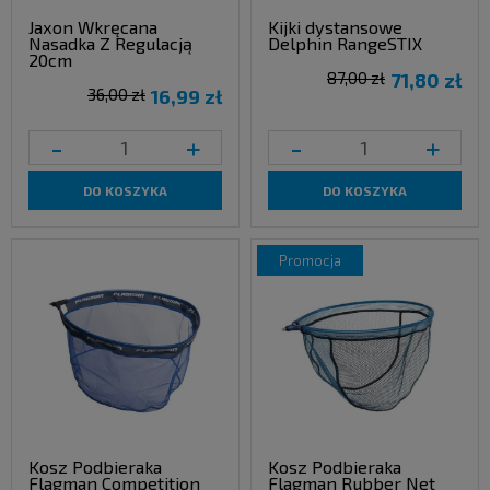
Jaxon Wkręcana
Kijki dystansowe
Nasadka Z Regulacją
Delphin RangeSTIX
20cm
87,00 zł
71,80 zł
36,00 zł
16,99 zł
-
+
-
+
DO KOSZYKA
DO KOSZYKA
promocja
Kosz Podbieraka
Kosz Podbieraka
Flagman Competition
Flagman Rubber Net