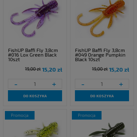
FishUP Baffi Fly 3,8cm
FishUP Baffi Fly 3,8cm
#016 Lox Green Black
#049 Orange Pumpkin
10szt
Black 10szt
19,00 zł
15,20 zł
19,00 zł
15,20 zł
-
+
-
+
DO KOSZYKA
DO KOSZYKA
promocja
promocja