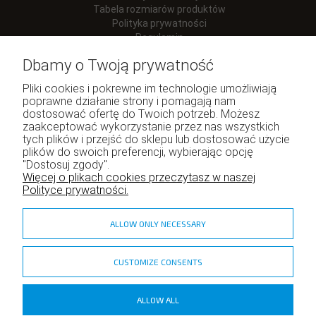
Tabela rozmiarów produktów
Polityka prywatności
Regulamin
Dbamy o Twoją prywatność
Pliki cookies i pokrewne im technologie umożliwiają
poprawne działanie strony i pomagają nam
Moje konto
dostosować ofertę do Twoich potrzeb. Możesz
zaakceptować wykorzystanie przez nas wszystkich
Twoje zamówienia
tych plików i przejść do sklepu lub dostosować użycie
Program lojalnościowy
plików do swoich preferencji, wybierając opcję
"Dostosuj zgody".
Ustawienia konta
Więcej o plikach cookies przeczytasz w naszej
Polityce prywatności.
ALLOW ONLY NECESSARY
CUSTOMIZE CONSENTS
zadzior.pl
ALLOW ALL