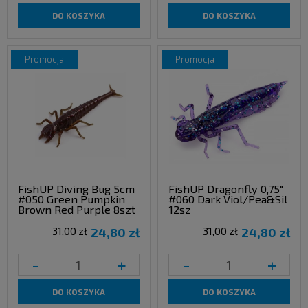
DO KOSZYKA
DO KOSZYKA
promocja
promocja
FishUP Diving Bug 5cm
FishUP Dragonfly 0,75"
#050 Green Pumpkin
#060 Dark Viol/Pea&Sil
Brown Red Purple 8szt
12sz
31,00 zł
24,80 zł
31,00 zł
24,80 zł
-
+
-
+
DO KOSZYKA
DO KOSZYKA