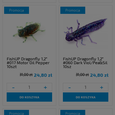
promocja
promocja
FishUP Dragonfly 1,2"
FishUP Dragonfly 1,2"
#017 Motor Oil Pepper
#060 Dark Viol/Pea&Sil
10szt
10sz
31,00 zł
24,80 zł
31,00 zł
24,80 zł
-
+
-
+
DO KOSZYKA
DO KOSZYKA
promocja
promocja