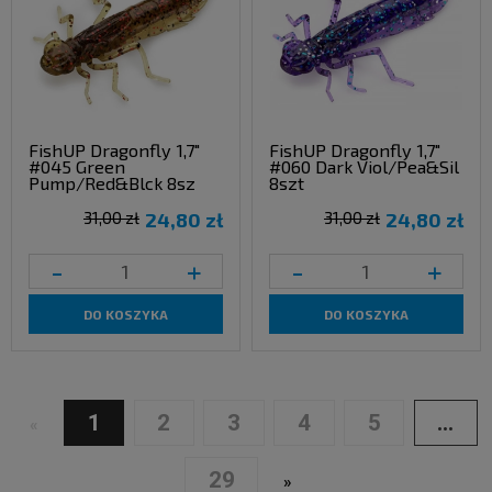
FishUP Dragonfly 1,7"
FishUP Dragonfly 1,7"
#045 Green
#060 Dark Viol/Pea&Sil
Pump/Red&Blck 8sz
8szt
31,00 zł
24,80 zł
31,00 zł
24,80 zł
-
+
-
+
DO KOSZYKA
DO KOSZYKA
1
2
3
4
5
...
«
29
»