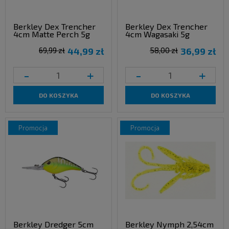
Berkley Dex Trencher
Berkley Dex Trencher
4cm Matte Perch 5g
4cm Wagasaki 5g
69,99 zł
44,99 zł
58,00 zł
36,99 zł
-
+
-
+
DO KOSZYKA
DO KOSZYKA
promocja
promocja
Berkley Dredger 5cm
Berkley Nymph 2,54cm