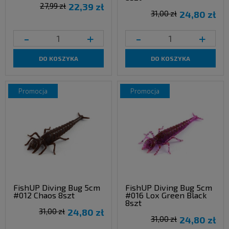
27,99 zł
22,39 zł
31,00 zł
24,80 zł
-
+
-
+
DO KOSZYKA
DO KOSZYKA
promocja
promocja
FishUP Diving Bug 5cm
FishUP Diving Bug 5cm
#012 Chaos 8szt
#016 Lox Green Black
8szt
31,00 zł
24,80 zł
31,00 zł
24,80 zł