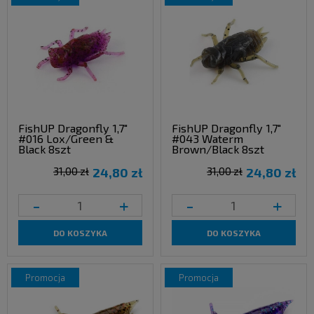
FishUP Dragonfly 1,7"
FishUP Dragonfly 1,7"
#016 Lox/Green &
#043 Waterm
Black 8szt
Brown/Black 8szt
31,00 zł
24,80 zł
31,00 zł
24,80 zł
-
+
-
+
DO KOSZYKA
DO KOSZYKA
promocja
promocja