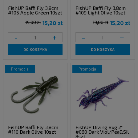
FishUP Baffi Fly 3,8cm
FishUP Baffi Fly 3,8cm
#105 Apple Green 10szt
#109 Light Olive 10szt
19,00 zł
15,20 zł
19,00 zł
15,20 zł
-
+
-
+
DO KOSZYKA
DO KOSZYKA
promocja
promocja
FishUP Baffi Fly 3,8cm
FishUP Diving Bug 2"
#110 Dark Olive 10szt
#060 Dark Viol/Pea&Sil
8szt