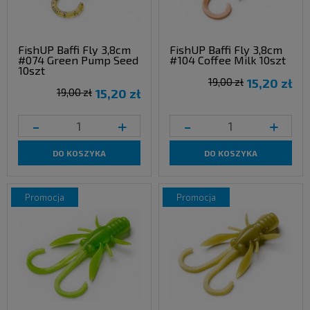
FishUP Baffi Fly 3,8cm
FishUP Baffi Fly 3,8cm
#074 Green Pump Seed
#104 Coffee Milk 10szt
10szt
19,00 zł
15,20 zł
19,00 zł
15,20 zł
-
+
-
+
DO KOSZYKA
DO KOSZYKA
promocja
promocja