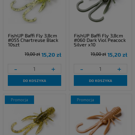
FishUP Baffi Fly 3,8cm
FishUP Baffi Fly 3,8cm
#055 Chartreuse Black
#060 Dark Viol Peacock
10szt
Silver x10
19,00 zł
15,20 zł
19,00 zł
15,20 zł
-
+
-
+
DO KOSZYKA
DO KOSZYKA
promocja
promocja