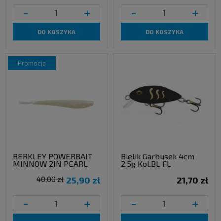
-
+
-
+
DO KOSZYKA
DO KOSZYKA
promocja
BERKLEY POWERBAIT
Bielik Garbusek 4cm
MINNOW 2IN PEARL
2.5g Kol.BL FL
40,00 zł
25,90 zł
21,70 zł
-
+
-
+