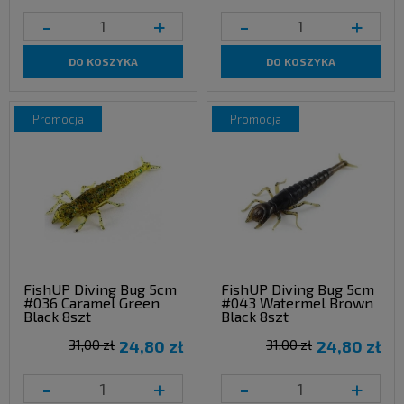
-
+
-
+
DO KOSZYKA
DO KOSZYKA
promocja
promocja
FishUP Diving Bug 5cm
FishUP Diving Bug 5cm
#036 Caramel Green
#043 Watermel Brown
Black 8szt
Black 8szt
31,00 zł
24,80 zł
31,00 zł
24,80 zł
-
+
-
+