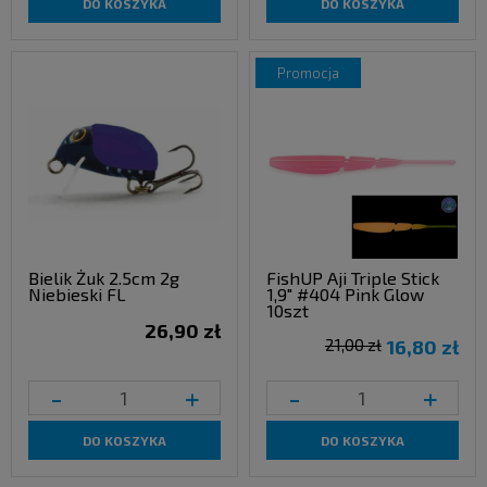
DO KOSZYKA
DO KOSZYKA
promocja
Bielik Żuk 2.5cm 2g
FishUP Aji Triple Stick
Niebieski FL
1,9" #404 Pink Glow
10szt
26,90 zł
21,00 zł
16,80 zł
-
+
-
+
DO KOSZYKA
DO KOSZYKA