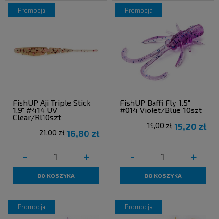
promocja
promocja
FishUP Aji Triple Stick
FishUP Baffi Fly 1.5"
1,9" #414 UV
#014 Violet/Blue 10szt
Clear/Rl10szt
19,00 zł
15,20 zł
21,00 zł
16,80 zł
-
+
-
+
DO KOSZYKA
DO KOSZYKA
promocja
promocja