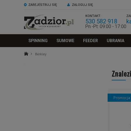
ZAREJESTRUJ SIĘ
ZALOGUJ SIĘ
KONTAKT:
ZA
530 582 918
k
Pn -Pt: 09:00 - 17:00
SPINNING
SUMOWE
FEEDER
UBRANIA
Berkley
Znalez
promocja