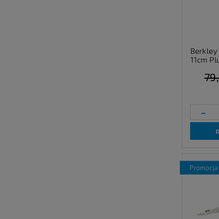
Berkley
11cm Plu
79,
-
promocja