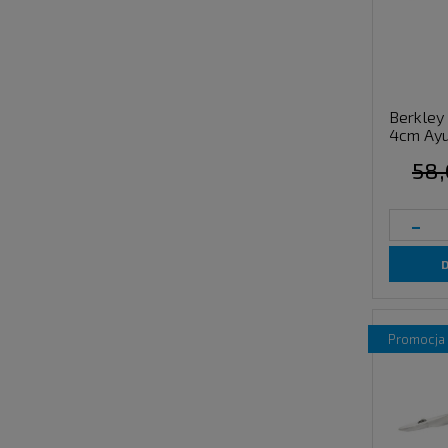
Berkley
4cm Ayu
58,
-
promocja