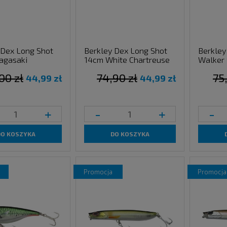
 Dex Long Shot
Berkley Dex Long Shot
Berkley
agasaki
14cm White Chartreuse
Walker 
00 zł
74,90 zł
75
44,99 zł
44,99 zł
+
-
+
-
DO KOSZYKA
DO KOSZYKA
promocja
promocja