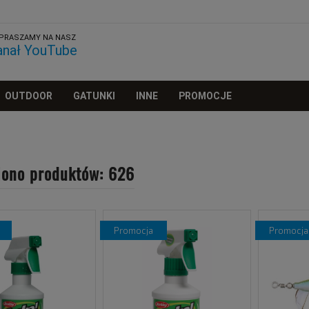
PRASZAMY NA NASZ
anał YouTube
OUTDOOR
GATUNKI
INNE
PROMOCJE
iono produktów: 626
promocja
promocja