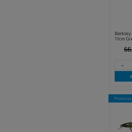
Berkley
11cm Gr
66
-
promocja