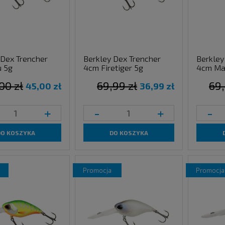
 Dex Trencher
Berkley Dex Trencher
Berkley
 5g
4cm Firetiger 5g
4cm Ma
00 zł
69,99 zł
69,
45,00 zł
36,99 zł
+
-
+
-
DO KOSZYKA
DO KOSZYKA
promocja
promocja