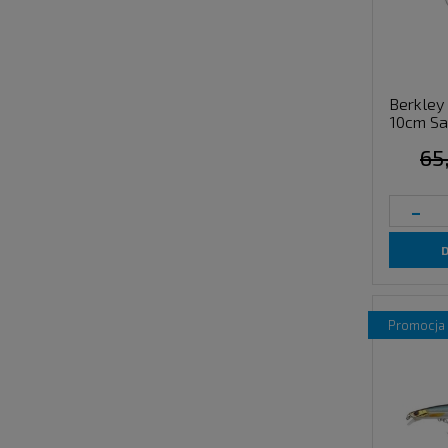
Berkley
10cm Sa
65
-
promocja