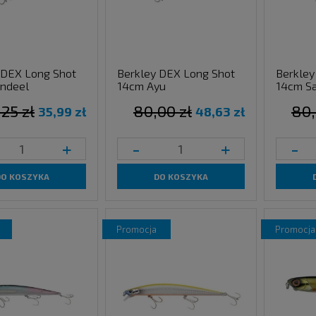
 DEX Long Shot
Berkley DEX Long Shot
Berkley
ndeel
14cm Ayu
14cm S
,25 zł
80,00 zł
80,
35,99 zł
48,63 zł
+
-
+
-
DO KOSZYKA
DO KOSZYKA
promocja
promocja