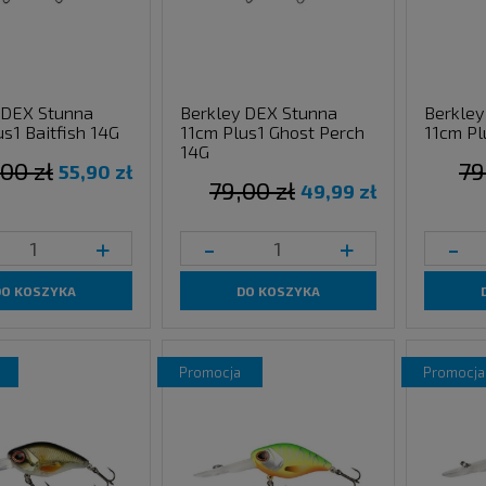
 DEX Stunna
Berkley DEX Stunna
Berkley
s1 Baitfish 14G
11cm Plus1 Ghost Perch
11cm Pl
14G
00 zł
79
55,90 zł
79,00 zł
49,99 zł
+
-
+
-
DO KOSZYKA
DO KOSZYKA
promocja
promocja