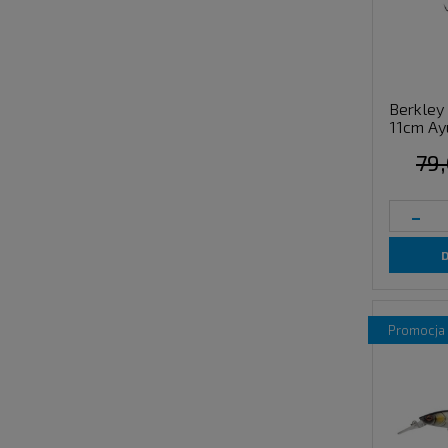
Berkley
11cm Ay
79,
-
promocja