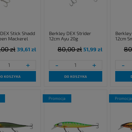
 DEX Stick Shadd
Berkley DEX Strider
Berkley
een Mackerel
12cm Ayu 20g
12cm Sm
,00 zł
80,00 zł
80
39,61 zł
51,99 zł
+
-
+
-
DO KOSZYKA
DO KOSZYKA
promocja
promocja