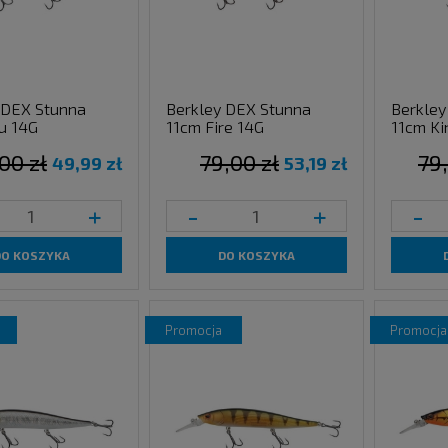
 DEX Stunna
Berkley DEX Stunna
Berkley
u 14G
11cm Fire 14G
11cm Ki
00 zł
79,00 zł
79,
49,99 zł
53,19 zł
+
-
+
-
DO KOSZYKA
DO KOSZYKA
promocja
promocja