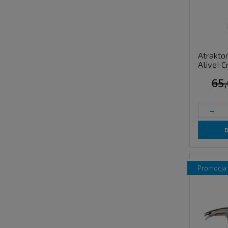
Atrakto
Alive! C
65,
-
promocja