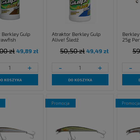
r Berkley Gulp
Atraktor Berkley Gulp
Berkley
rawfish
Alive! Śledź
25g Per
00 zł
50,50 zł
59
49,89 zł
49,49 zł
+
-
+
-
DO KOSZYKA
DO KOSZYKA
promocja
promocja