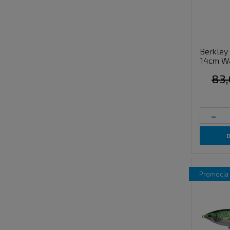
Berkley
14cm W
83,
-
promocja