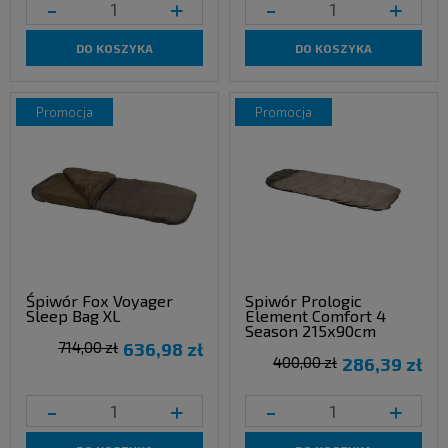
-
+
-
+
DO KOSZYKA
DO KOSZYKA
promocja
promocja
Śpiwór Fox Voyager
Spiwór Prologic
Sleep Bag XL
Element Comfort 4
Season 215x90cm
714,00 zł
636,98 zł
400,00 zł
286,39 zł
-
+
-
+