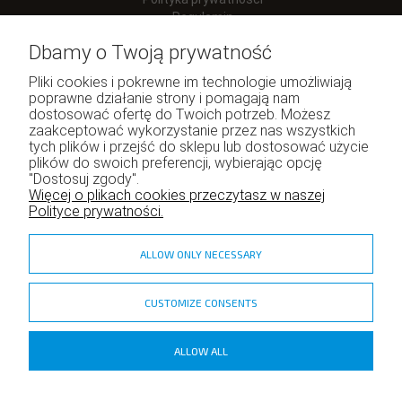
Regulamin
Dbamy o Twoją prywatność
Pliki cookies i pokrewne im technologie umożliwiają
poprawne działanie strony i pomagają nam
Moje konto
dostosować ofertę do Twoich potrzeb. Możesz
zaakceptować wykorzystanie przez nas wszystkich
Twoje zamówienia
tych plików i przejść do sklepu lub dostosować użycie
Program lojalnościowy
plików do swoich preferencji, wybierając opcję
"Dostosuj zgody".
Ustawienia konta
Więcej o plikach cookies przeczytasz w naszej
Polityce prywatności.
ALLOW ONLY NECESSARY
CUSTOMIZE CONSENTS
zadzior.pl
ALLOW ALL
Copyright ©
Shoper
- DreamCommerce S.A.