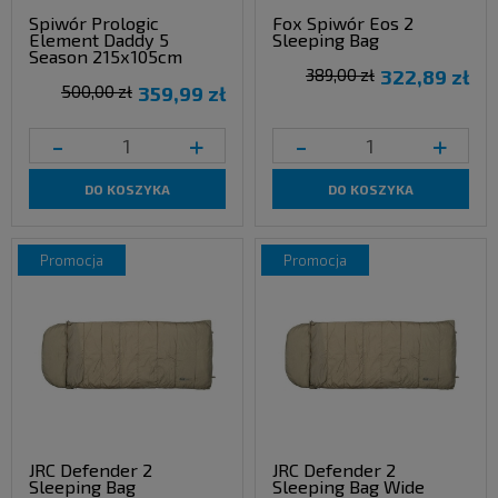
Spiwór Prologic
Fox Spiwór Eos 2
Element Daddy 5
Sleeping Bag
Season 215x105cm
389,00 zł
322,89 zł
500,00 zł
359,99 zł
-
+
-
+
DO KOSZYKA
DO KOSZYKA
promocja
promocja
JRC Defender 2
JRC Defender 2
Sleeping Bag
Sleeping Bag Wide