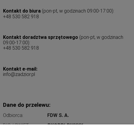
Kontakt do biura
(pon-pt, w godzinach 09:00-17:00):
+48 530 582 918
Kontakt doradztwa sprzętowego
(pon-pt, w godzinach
09:00-17:00):
+48 530 582 918
Kontakt e-mail:
info@zadzior.pl
Dane do przelewu:
Odbiorca:
FDW S. A.
BIC / SWIFT:
PKOPPLPWXXX