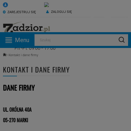
ZALOGUJ SIĘ
ZAREJESTRUJ SIĘ
KONTAKT:
ZAPRASZAMY NA NASZ
Menu
Szukaj
530 582 918
kanał YouTube
Pn -Pt: 09:00 - 17:00
Kontakt i dane firmy
KONTAKT I DANE FIRMY
DANE FIRMY
UL. OKÓLNA 40A
05-270 MARKI