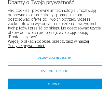
Rachunek:
36 1240 6133 1111 0011 4727 3720
Dbamy o Twoją prywatność
Tytuł przelewu:
…numer zamówienia…
Pliki cookies i pokrewne im technologie umożliwiają
poprawne działanie strony i pomagają nam
Adres:
ul. Okólna 40a, 05-270 Marki
dostosować ofertę do Twoich potrzeb. Możesz
zaakceptować wykorzystanie przez nas wszystkich
Uwaga! Sklepu stacjonarnego nie istnieje!
tych plików i przejść do sklepu lub dostosować użycie
plików do swoich preferencji, wybierając opcję
"Dostosuj zgody".
Więcej o plikach cookies przeczytasz w naszej
Polityce prywatności.
Uwaga!
Przy płatności przelewem tradycyjnym,
ALLOW ONLY NECESSARY
czas otrzymania paczki wydłuża się o czas
realizacji przelewu,
czyli zaksięgowania na konto!
CUSTOMIZE CONSENTS
ALLOW ALL
Copyright ©
Shoper
- DreamCommerce S.A.
POKAŻ PEŁNĄ WERSJĘ STRONY