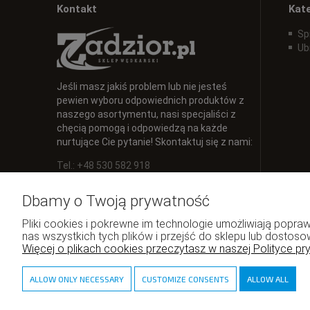
Kontakt
Kat
Sp
Ub
Jeśli masz jakiś problem lub nie jesteś
pewien wyboru odpowiednich produktów z
naszego asortymentu, nasi specjaliści z
chęcią pomogą i odpowiedzą na każde
nurtujące Cie pytanie! Skontaktuj się z nami:
Tel.: +48 530 582 918
E-mail:
info@zadzior.pl
Dbamy o Twoją prywatność
Pliki cookies i pokrewne im technologie umożliwiają pop
nas wszystkich tych plików i przejść do sklepu lub dostoso
Więcej o plikach cookies przeczytasz w naszej Polityce pr
ALLOW ONLY NECESSARY
CUSTOMIZE CONSENTS
ALLOW ALL