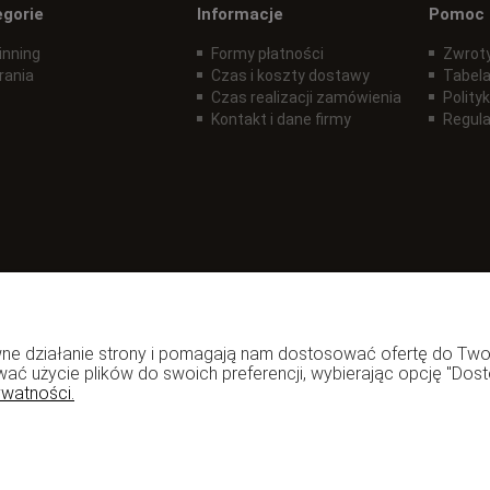
egorie
Informacje
Pomoc
inning
Formy płatności
Zwroty
rania
Czas i koszty dostawy
Tabela
Czas realizacji zamówienia
Polity
Kontakt i dane firmy
Regul
rawne działanie strony i pomagają nam dostosować ofertę do T
wać użycie plików do swoich preferencji, wybierając opcję "Dost
ywatności.
zadzior.pl