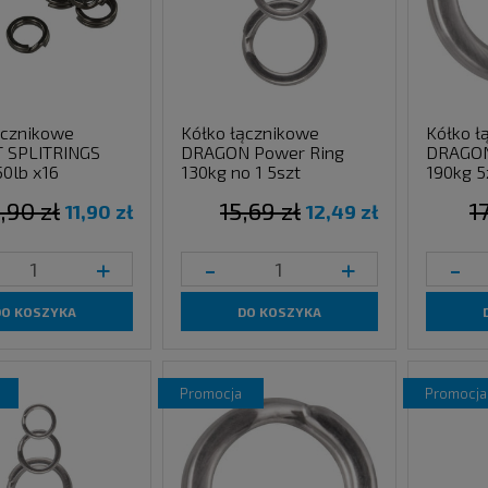
ącznikowe
Kółko łącznikowe
Kółko ł
 SPLITRINGS
DRAGON Power Ring
DRAGON
0lb x16
130kg no 1 5szt
190kg 5
,90 zł
15,69 zł
1
11,90 zł
12,49 zł
+
-
+
-
DO KOSZYKA
DO KOSZYKA
promocja
promocja