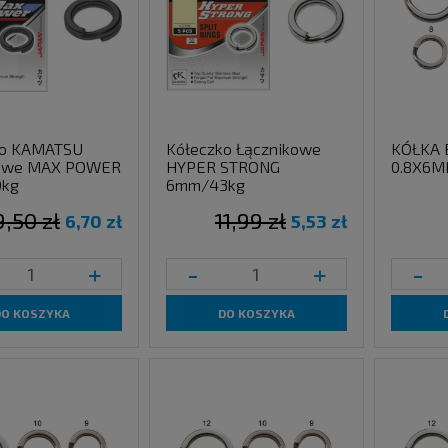
ko KAMATSU
Kółeczko Łącznikowe
KÓŁKA 
kowe MAX POWER
HYPER STRONG
0.8X6M
kg
6mm/43kg
9,50 zł
11,99 zł
6,70 zł
5,53 zł
+
-
+
-
DO KOSZYKA
DO KOSZYKA