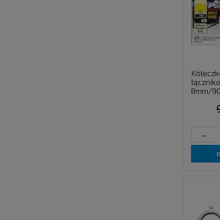
Kółecz
łączni
8mm/90
-