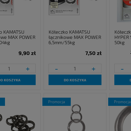
ko KAMATSU
Kółeczko KAMATSU
Kółecz
kowe MAX POWER
łącznikowe MAX POWER
HYPER 
04kg
6,5mm/55kg
50kg
9,90 zł
7,50 zł
+
-
+
-
DO KOSZYKA
DO KOSZYKA
promocja
promocja