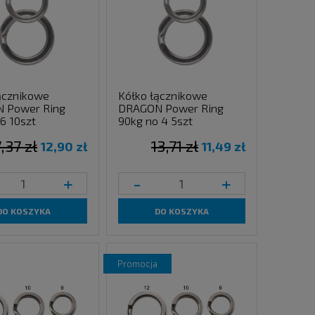
ącznikowe
Kółko łącznikowe
 Power Ring
DRAGON Power Ring
.6 10szt
90kg no 4 5szt
7,37 zł
13,71 zł
12,90 zł
11,49 zł
+
-
+
DO KOSZYKA
DO KOSZYKA
promocja