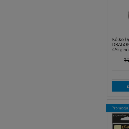
Kółko ł
DRAGON
45kg no
1
-
promocja