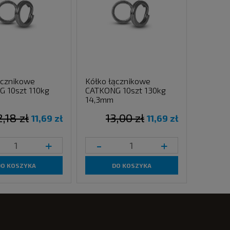
ącznikowe
Kółko łącznikowe
 10szt 110kg
CATKONG 10szt 130kg
14,3mm
2,18 zł
13,00 zł
11,69 zł
11,69 zł
+
-
+
DO KOSZYKA
DO KOSZYKA