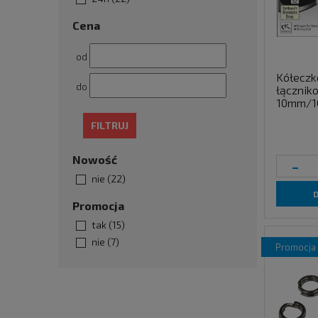
Cena
od
Kółecz
do
łączni
10mm/1
FILTRUJ
Nowość
-
nie
(22)
Promocja
tak
(15)
nie
(7)
promocja