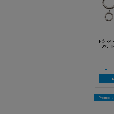
KÓŁKA 
1.0X8M
-
promocja