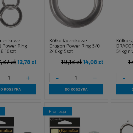
ącznikowe
Kółko łącznikowe
Kółko ł
 Power Ring
Dragon Power Ring 5/0
DRAGON
 8 10szt
240kg 5szt
54kg nr
7,37 zł
19,13 zł
1
12,78 zł
14,08 zł
+
-
+
-
DO KOSZYKA
DO KOSZYKA
promocja