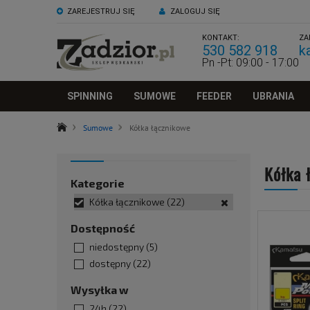
ZAREJESTRUJ SIĘ
ZALOGUJ SIĘ
KONTAKT:
ZA
530 582 918
k
Pn -Pt: 09:00 - 17:00
SPINNING
SUMOWE
FEEDER
UBRANIA
Sumowe
Kółka łącznikowe
Kółka 
Kategorie
Kółka łącznikowe
(22)
Dostępność
niedostępny
(5)
dostępny
(22)
Wysyłka w
24h
(22)