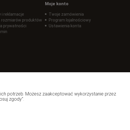
Moje konto
 i reklamacje
Twoje zamówienia
 rozmiarów produktów
Program lojalnościowy
ka prywatności
Ustawienia konta
amin
woich potrzeb. Możesz zaakceptować wykorzystanie przez
osuj zgody".