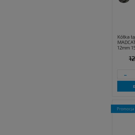
Kółka ł
MADCAT
12mm 15
12
-
promocja