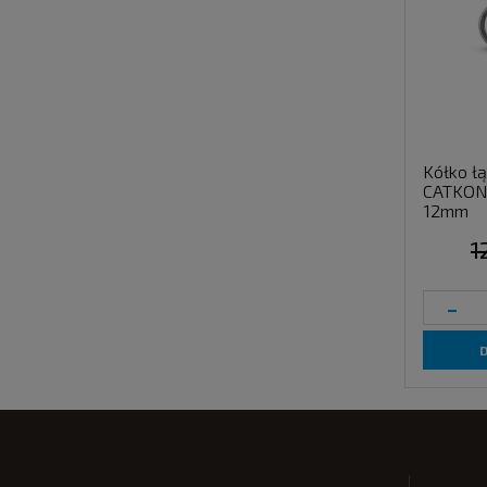
Kółko ł
CATKONG
12mm
1
-