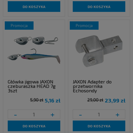
DO KOSZYKA
DO KOSZYKA
promocja
promocja
Główka jigowa JAXON
JAXON Adapter do
czeburaszka HEAD 7g
przetwornika
3szt
Echosondy
5,90 zł
5,16 zł
29,00 zł
23,99 zł
-
+
-
+
DO KOSZYKA
DO KOSZYKA