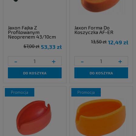
Jaxon Fajka Z
Jaxon Forma Do
Profilowanym
Koszyczka AF-ER
Neoprenem 43/10cm
13,50 zł
12,49 zł
67,00 zł
53,33 zł
-
+
-
+
DO KOSZYKA
DO KOSZYKA
promocja
promocja