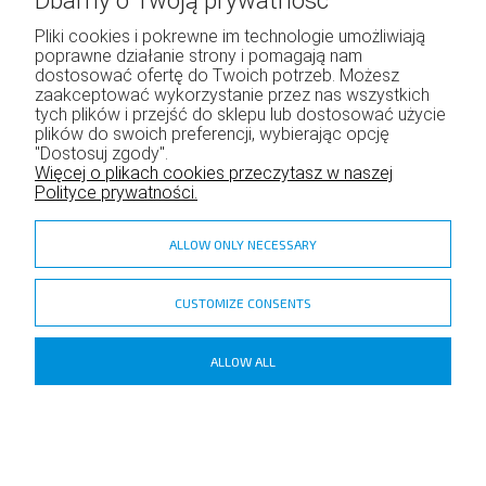
Dbamy o Twoją prywatność
Pliki cookies i pokrewne im technologie umożliwiają
poprawne działanie strony i pomagają nam
Moje konto
dostosować ofertę do Twoich potrzeb. Możesz
zaakceptować wykorzystanie przez nas wszystkich
Twoje zamówienia
tych plików i przejść do sklepu lub dostosować użycie
Program lojalnościowy
plików do swoich preferencji, wybierając opcję
"Dostosuj zgody".
Ustawienia konta
Więcej o plikach cookies przeczytasz w naszej
Polityce prywatności.
ALLOW ONLY NECESSARY
CUSTOMIZE CONSENTS
zadzior.pl
ALLOW ALL
Copyright ©
Shoper
- DreamCommerce S.A.
POKAŻ PEŁNĄ WERSJĘ STRONY