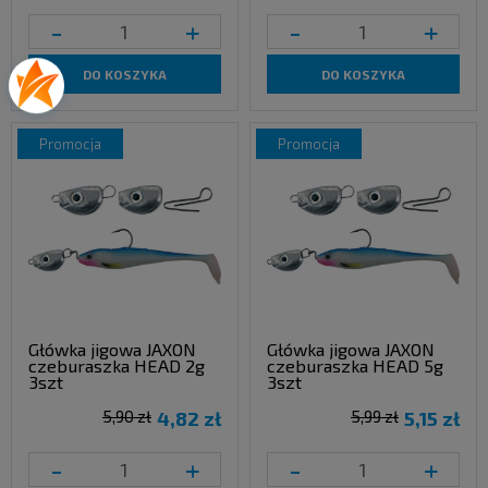
-
+
-
+
DO KOSZYKA
DO KOSZYKA
promocja
promocja
Główka jigowa JAXON
Główka jigowa JAXON
czeburaszka HEAD 2g
czeburaszka HEAD 5g
3szt
3szt
5,90 zł
4,82 zł
5,99 zł
5,15 zł
-
+
-
+