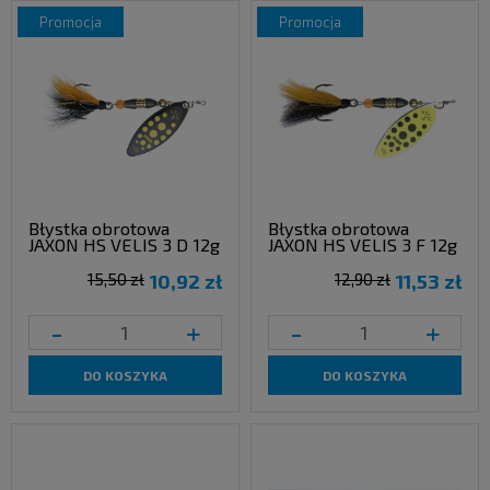
promocja
promocja
Błystka obrotowa
Błystka obrotowa
JAXON HS VELIS 3 D 12g
JAXON HS VELIS 3 F 12g
15,50 zł
10,92 zł
12,90 zł
11,53 zł
-
+
-
+
DO KOSZYKA
DO KOSZYKA