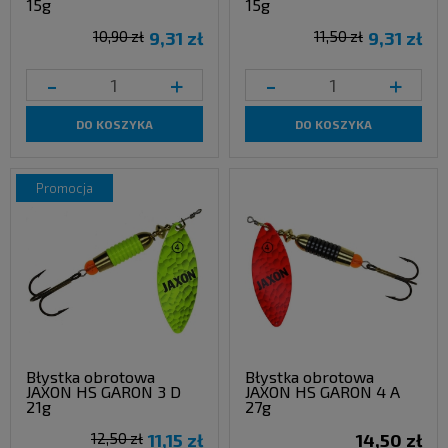
15g
15g
10,90 zł
9,31 zł
11,50 zł
9,31 zł
-
+
-
+
DO KOSZYKA
DO KOSZYKA
promocja
Błystka obrotowa
Błystka obrotowa
JAXON HS GARON 3 D
JAXON HS GARON 4 A
21g
27g
12,50 zł
11,15 zł
14,50 zł