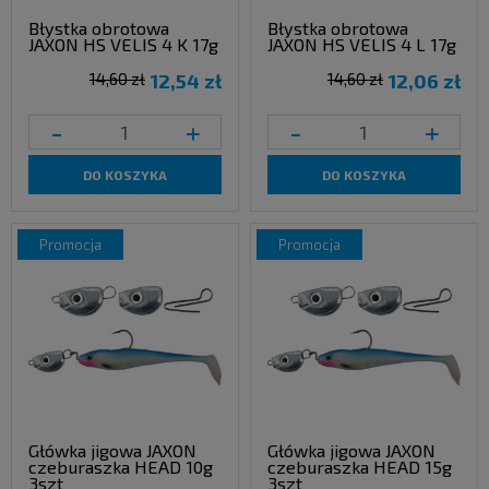
Błystka obrotowa
Błystka obrotowa
JAXON HS VELIS 4 K 17g
JAXON HS VELIS 4 L 17g
14,60 zł
12,54 zł
14,60 zł
12,06 zł
-
+
-
+
DO KOSZYKA
DO KOSZYKA
promocja
promocja
Główka jigowa JAXON
Główka jigowa JAXON
czeburaszka HEAD 10g
czeburaszka HEAD 15g
3szt
3szt