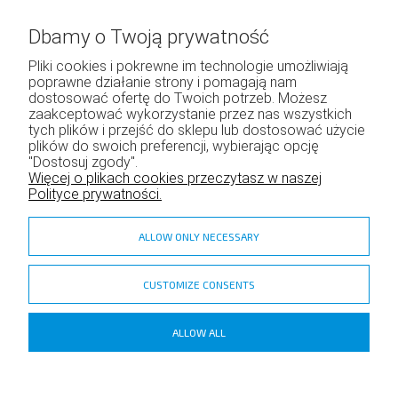
Regulamin
Dbamy o Twoją prywatność
Pliki cookies i pokrewne im technologie umożliwiają
poprawne działanie strony i pomagają nam
Moje konto
dostosować ofertę do Twoich potrzeb. Możesz
zaakceptować wykorzystanie przez nas wszystkich
Twoje zamówienia
tych plików i przejść do sklepu lub dostosować użycie
Program lojalnościowy
plików do swoich preferencji, wybierając opcję
"Dostosuj zgody".
Ustawienia konta
Więcej o plikach cookies przeczytasz w naszej
Polityce prywatności.
ALLOW ONLY NECESSARY
CUSTOMIZE CONSENTS
zadzior.pl
ALLOW ALL
Copyright ©
Shoper
- DreamCommerce S.A.