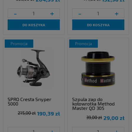
-
+
-
+
DO KOSZYKA
DO KOSZYKA
promocja
promocja
SPRO Cresta Snyper
Szpula zap do
5000
kołowrotka Method
Master QD 305
215,00 zł
190,39 zł
39,00 zł
29,00 zł
-
+
-
+