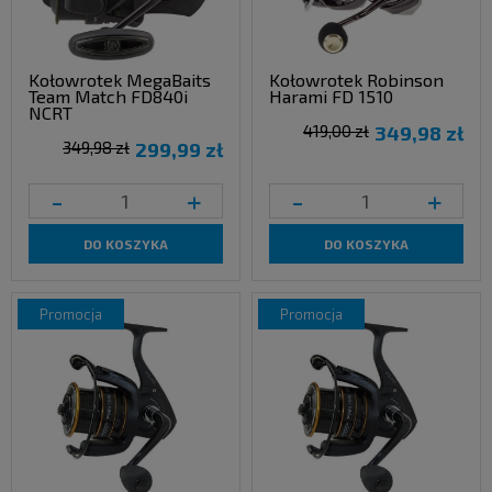
Kołowrotek MegaBaits
Kołowrotek Robinson
Team Match FD840i
Harami FD 1510
NCRT
419,00 zł
349,98 zł
349,98 zł
299,99 zł
-
+
-
+
DO KOSZYKA
DO KOSZYKA
promocja
promocja