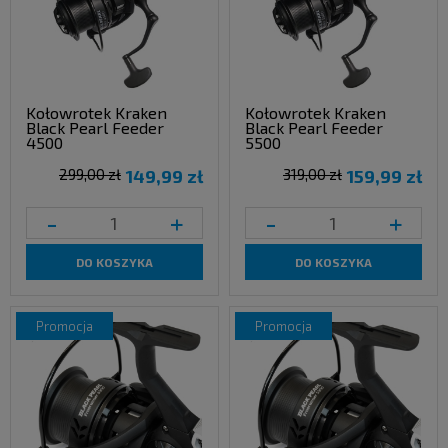
Kołowrotek Kraken
Kołowrotek Kraken
Black Pearl Feeder
Black Pearl Feeder
4500
5500
299,00 zł
149,99 zł
319,00 zł
159,99 zł
-
+
-
+
DO KOSZYKA
DO KOSZYKA
promocja
promocja