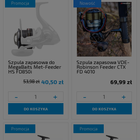
promocja
nowość
Szpula zapasowa do
Szpula zapasowa VDE-
MegaBaits Met-Feeder
Robinson Feeder CTX
HS FD850i
FD 4010
53,98 zł
40,50 zł
69,99 zł
-
+
-
+
DO KOSZYKA
DO KOSZYKA
promocja
promocja