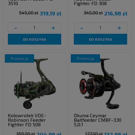
3510
Fighter FD 308
545,00 zł
319,19 zł
345,00 zł
216,98 zł
-
+
-
+
DO KOSZYKA
DO KOSZYKA
promocja
promocja
Kołowrotek VDE-
Okuma Ceymar
Robinson Feeder
Baitfeeder CMBF-330
Fighter FD 508
5,0:1
359,00 zł
204,99 zł
177,00 zł
132,98 zł