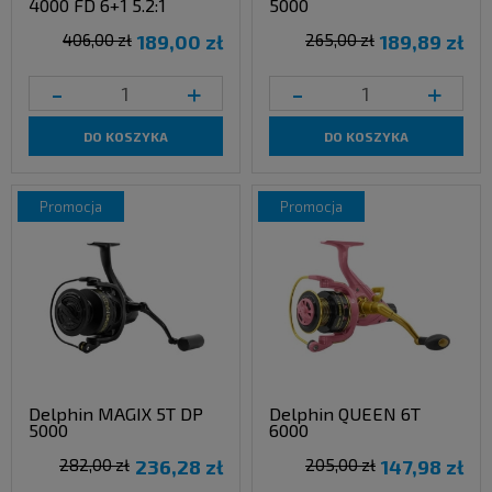
4000 FD 6+1 5.2:1
5000
406,00 zł
189,00 zł
265,00 zł
189,89 zł
-
+
-
+
DO KOSZYKA
DO KOSZYKA
promocja
promocja
Delphin MAGIX 5T DP
Delphin QUEEN 6T
5000
6000
282,00 zł
236,28 zł
205,00 zł
147,98 zł