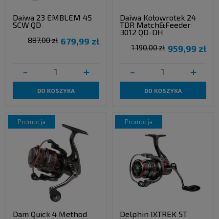
Daiwa 23 EMBLEM 45
Daiwa Kołowrotek 24
SCW QD
TDR Match&Feeder
3012 QD-DH
887,00 zł
679,99 zł
1 190,00 zł
959,99 zł
-
+
-
+
DO KOSZYKA
DO KOSZYKA
promocja
promocja
Dam Quick 4 Method
Delphin IXTREK 5T