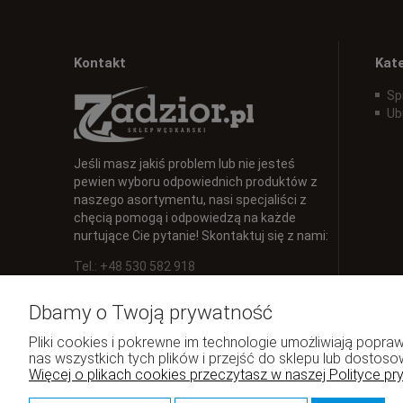
Kontakt
Kat
Sp
Ub
Jeśli masz jakiś problem lub nie jesteś
pewien wyboru odpowiednich produktów z
naszego asortymentu, nasi specjaliści z
chęcią pomogą i odpowiedzą na każde
nurtujące Cie pytanie! Skontaktuj się z nami:
Tel.: +48 530 582 918
E-mail:
info@zadzior.pl
Dbamy o Twoją prywatność
Pliki cookies i pokrewne im technologie umożliwiają pop
nas wszystkich tych plików i przejść do sklepu lub dostoso
Więcej o plikach cookies przeczytasz w naszej Polityce pr