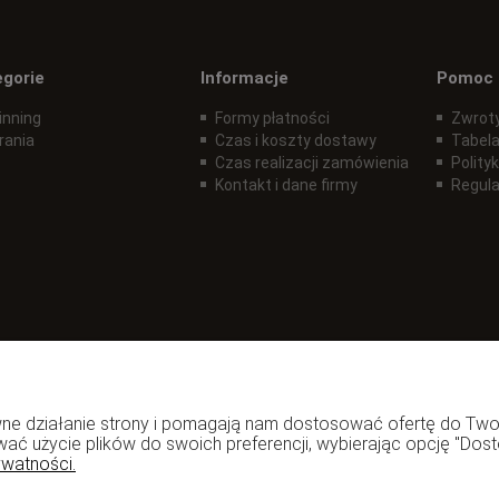
egorie
Informacje
Pomoc
inning
Formy płatności
Zwroty
rania
Czas i koszty dostawy
Tabela
Czas realizacji zamówienia
Polity
Kontakt i dane firmy
Regul
rawne działanie strony i pomagają nam dostosować ofertę do T
wać użycie plików do swoich preferencji, wybierając opcję "Dost
ywatności.