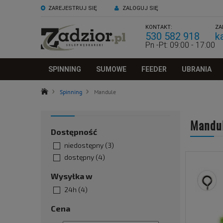
ZAREJESTRUJ SIĘ
ZALOGUJ SIĘ
KONTAKT:
ZA
530 582 918
k
Pn -Pt: 09:00 - 17:00
SPINNING
SUMOWE
FEEDER
UBRANIA
Spinning
Mandule
Mandu
Dostępność
niedostępny
(3)
dostępny
(4)
Wysyłka w
24h
(4)
Cena