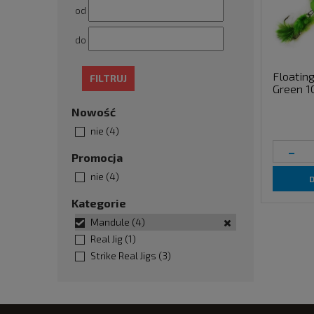
od
do
Floating
FILTRUJ
Green 
Nowość
nie
(4)
-
Promocja
nie
(4)
Kategorie
Mandule
(4)
Real Jig
(1)
Strike Real Jigs
(3)