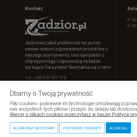
Kontakt
Kat
Sp
Ub
Jeśli masz jakiś problem lub nie jesteś
pewien wyboru odpowiednich produktów z
naszego asortymentu, nasi specjaliści z
chęcią pomogą i odpowiedzą na każde
nurtujące Cie pytanie! Skontaktuj się z nami:
Tel.: +48 530 582 918
E-mail:
info@zadzior.pl
Dbamy o Twoją prywatność
Pliki cookies i pokrewne im technologie umożliwiają pop
nas wszystkich tych plików i przejść do sklepu lub dostoso
Więcej o plikach cookies przeczytasz w naszej Polityce pr
ALLOW ONLY NECESSARY
CUSTOMIZE CONSENTS
ALLOW ALL