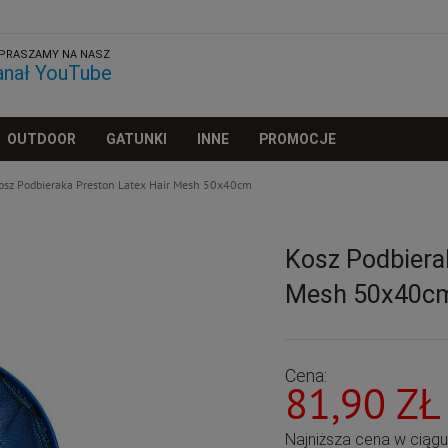
PRASZAMY NA NASZ
anał YouTube
OUTDOOR
GATUNKI
INNE
PROMOCJE
osz Podbieraka Preston Latex Hair Mesh 50x40cm
Kosz Podbiera
Mesh 50x40c
Cena:
81,90 ZŁ
Najniższa cena w ciąg