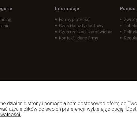
egorie
Informacje
Pomoc
inning
Formy płatności
Zwroty
rania
Czas i koszty dostawy
Tabela
Czas realizacji zamówienia
Polity
Kontakt i dane firmy
Regul
rawne działanie strony i pomagają nam dostosować ofertę do T
wać użycie plików do swoich preferencji, wybierając opcję "Dost
ywatności.
zadzior.pl