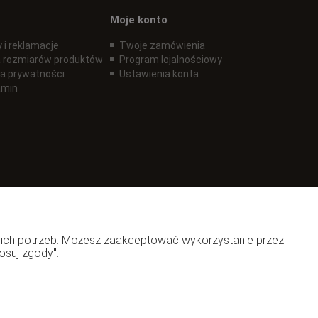
Moje konto
 i reklamacje
Twoje zamówienia
 rozmiarów produktów
Program lojalnościowy
ka prywatności
Ustawienia konta
amin
woich potrzeb. Możesz zaakceptować wykorzystanie przez
osuj zgody".