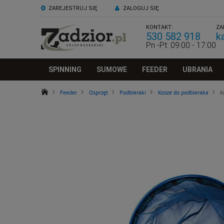
ZAREJESTRUJ SIĘ
ZALOGUJ SIĘ
KONTAKT:
ZA
530 582 918
k
Pn -Pt: 09:00 - 17:00
SPINNING
SUMOWE
FEEDER
UBRANIA
Feeder
Osprzęt
Podbieraki
Kosze do podbieraka
K