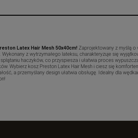
reston Latex Hair Mesh 50x40cm!
Zaprojektowany z myślą o 
 Wykonany z wytrzymałego lateksu, charakteryzuje się wyjątko
a splątaniu haczyków, co przyspiesza i ułatwia proces wypuszc
ków. Wybierz kosz Preston Latex Hair Mesh i ciesz się komfor
wałość, a przemyślany design ułatwia obsługę. Idealny dla wędka
on!