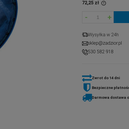
72,25 zł
-
+
If the product is sold for less than 30 days,
the lowest price since the product went on
sale is displayed.
Wysyłka w 24h
sklep@zadzior.pl
530 582 918
Zwrot do 14 dni
Bezpieczne płatnośc
Darmowa dostawa o