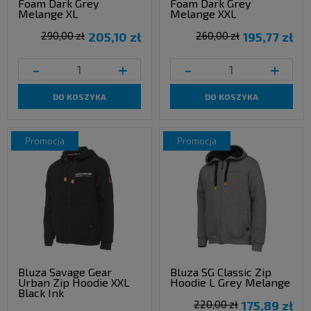
Foam Dark Grey
Foam Dark Grey
Melange XL
Melange XXL
290,00 zł
205,10 zł
260,00 zł
195,77 zł
-
+
-
+
DO KOSZYKA
DO KOSZYKA
promocja
promocja
Bluza Savage Gear
Bluza SG Classic Zip
Urban Zip Hoodie XXL
Hoodie L Grey Melange
Black Ink
220,00 zł
175,89 zł