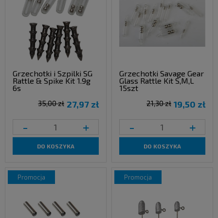
Grzechotki i Szpilki SG
Grzechotki Savage Gear
Rattle & Spike Kit 1.9g
Glass Rattle Kit S,M,L
6s
15szt
35,00 zł
27,97 zł
21,30 zł
19,50 zł
-
+
-
+
DO KOSZYKA
DO KOSZYKA
promocja
promocja