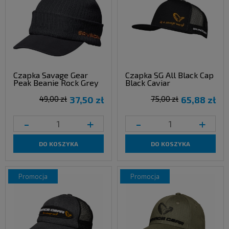
Czapka Savage Gear
Czapka SG All Black Cap
Peak Beanie Rock Grey
Black Caviar
49,00 zł
37,50 zł
75,00 zł
65,88 zł
-
+
-
+
DO KOSZYKA
DO KOSZYKA
promocja
promocja