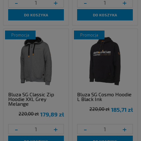
-
+
-
+
DO KOSZYKA
DO KOSZYKA
promocja
promocja
Bluza SG Classic Zip
Bluza SG Cosmo Hoodie
Hoodie XXL Grey
L Black Ink
Melange
220,00 zł
185,71 zł
220,00 zł
179,89 zł
-
+
-
+