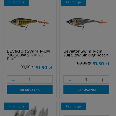
promocja
promocja
DEVIATOR SWIM 14CM
Deviator Swim 14cm
70G SLOW SINKING
70g Slow Sinking Roach
PIKE
80,00 zł
51,50 zł
80,00 zł
51,50 zł
-
+
-
+
DO KOSZYKA
DO KOSZYKA
promocja
promocja