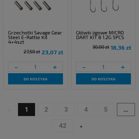
Grzechotki Savage Gear
Główki jigowe MICRO
Steel E-Rattle Kit
DART KIT 8 1.2G 5PCS
4+4szt
30,00 zł
18,36 zł
27,50 zł
23,07 zł
-
+
-
+
DO KOSZYKA
DO KOSZYKA
1
2
3
4
5
...
«
42
»