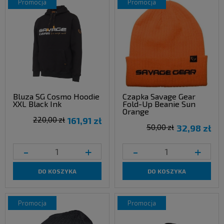
promocja
promocja
Bluza SG Cosmo Hoodie
Czapka Savage Gear
XXL Black Ink
Fold-Up Beanie Sun
Orange
220,00 zł
161,91 zł
50,00 zł
32,98 zł
-
+
-
+
DO KOSZYKA
DO KOSZYKA
promocja
promocja