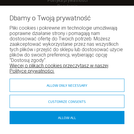
Polityka prywatności
Regulamin
Dbamy o Twoją prywatność
Pliki cookies i pokrewne im technologie umożliwiają
poprawne działanie strony i pomagają nam
Moje konto
dostosować ofertę do Twoich potrzeb. Możesz
zaakceptować wykorzystanie przez nas wszystkich
Twoje zamówienia
tych plików i przejść do sklepu lub dostosować użycie
Program lojalnościowy
plików do swoich preferencji, wybierając opcję
"Dostosuj zgody".
Ustawienia konta
Więcej o plikach cookies przeczytasz w naszej
Polityce prywatności.
ALLOW ONLY NECESSARY
CUSTOMIZE CONSENTS
zadzior.pl
ALLOW ALL