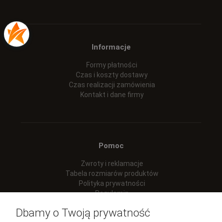
Informacje
Formy płatności
Czas i koszty dostawy
Czas realizacji zamówienia
Kontakt i dane firmy
Pomoc
Zwroty i reklamacje
Tabela rozmiarów produktów
Polityka prywatności
Regulamin
Dbamy o Twoją prywatność