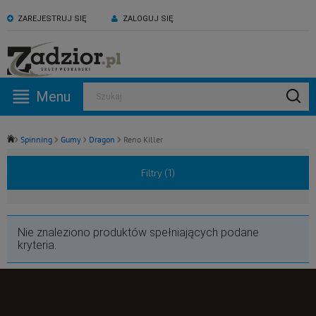
ZAREJESTRUJ SIĘ
ZALOGUJ SIĘ
KONTAKT:
ZAPRASZAMY NA NASZ
530 582 918
kanał YouTube
Menu
Szukaj
Pn -Pt: 09:00 - 17:00
Spinning
Gumy
Dragon
Reno Killer
Filtry (
1
)
Nie znaleziono produktów spełniających podane
kryteria.