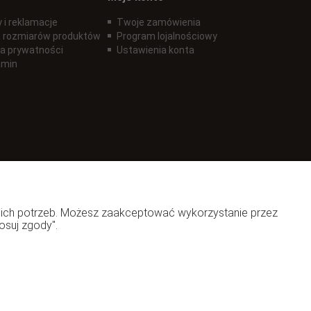
 i reklamacje
Twoje zamówienia
 rozmiarów produktów
Program lojalnościowy
ka prywatności
Ustawienia konta
amin
woich potrzeb. Możesz zaakceptować wykorzystanie przez
osuj zgody".