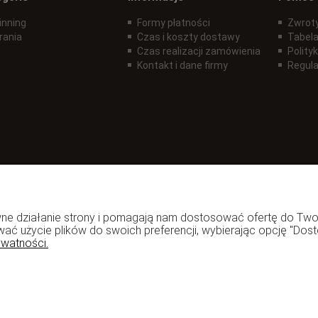
inning
Formy płatności
Zwroty
rania
Czas i koszty dostawy
Tabela
Czas realizacji zamówienia
Polity
Kontakt i dane firmy
Regul
rawne działanie strony i pomagają nam dostosować ofertę do T
wać użycie plików do swoich preferencji, wybierając opcję "Dost
ywatności.
zadzior.pl