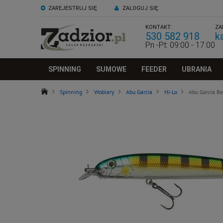
ZAREJESTRUJ SIĘ
ZALOGUJ SIĘ
KONTAKT:
ZA
530 582 918
k
Pn -Pt: 09:00 - 17:00
SPINNING
SUMOWE
FEEDER
UBRANIA
Spinning
Woblery
Abu Garcia
Hi-Lo
Abu Garcia Be