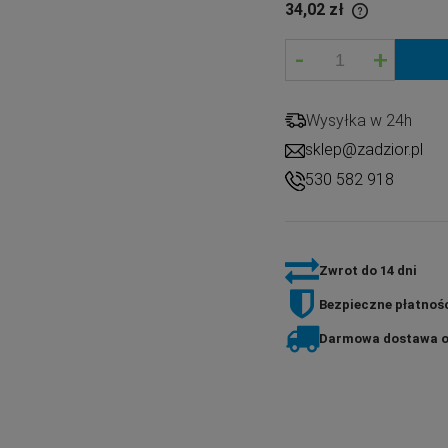
34,02 zł
-
+
If the product is sold for less than 30 days,
the lowest price since the product went on
sale is displayed.
Wysyłka w 24h
sklep@zadzior.pl
530 582 918
Zwrot do 14 dni
Bezpieczne płatnośc
Darmowa dostawa o