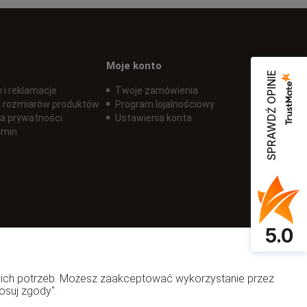
Moje konto
SPRAWDŹ OPINIE
 i reklamacje
Twoje zamówienia
 rozmiarów produktów
Program lojalnościowy
ka prywatności
Ustawienia konta
amin
5.0
woich potrzeb. Możesz zaakceptować wykorzystanie przez
osuj zgody".