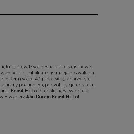
zynęta to prawdziwa bestia, która skusi nawet
rwałość. Jej unikalna konstrukcja pozwala na
gość 9cm i waga 47g sprawiają, że przynęta
naturalny pokarm ryb, prowokując je do ataku.
aniu.
Beast Hi-Lo
to doskonały wybór dla
ów – wybierz
Abu Garcia Beast Hi-Lo
!