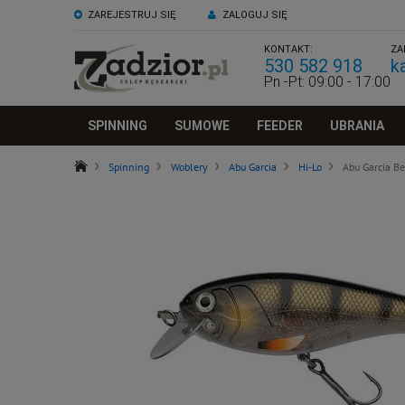
ZAREJESTRUJ SIĘ
ZALOGUJ SIĘ
KONTAKT:
ZA
530 582 918
k
Pn -Pt: 09:00 - 17:00
SPINNING
SUMOWE
FEEDER
UBRANIA
Spinning
Woblery
Abu Garcia
Hi-Lo
Abu Garcia B