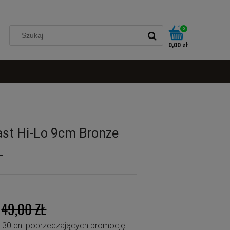
0
0,00 zł
ast Hi-Lo 9cm Bronze
L
49,00 ZŁ
u 30 dni poprzedzających promocję: