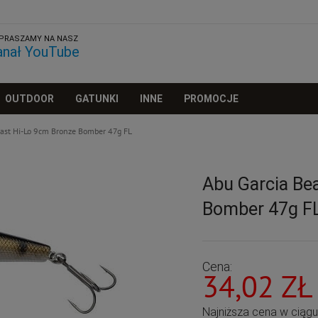
PRASZAMY NA NASZ
anał YouTube
OUTDOOR
GATUNKI
INNE
PROMOCJE
east Hi-Lo 9cm Bronze Bomber 47g FL
Abu Garcia Be
Bomber 47g F
Cena:
34,02 ZŁ
Najniższa cena w ciąg