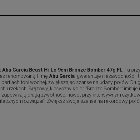
z
Abu Garcia Beast Hi-Lo 9cm Bronze Bomber 47g FL
! Ta pr
przez renomowaną firmę
Abu Garcia
, gwarantuje niezawodność i t
 partiach toni wodnej, zwiększając szanse na udany połów. Dłu
ach i rzekach. Brązowy, klasyczny kolor "Bronze Bomber" imituje 
ły zapewniają długą żywotność, nawet przy intensywnym użytkow
tecznych rozwiązań. Zwiększ swoje szanse na rekordowy poł