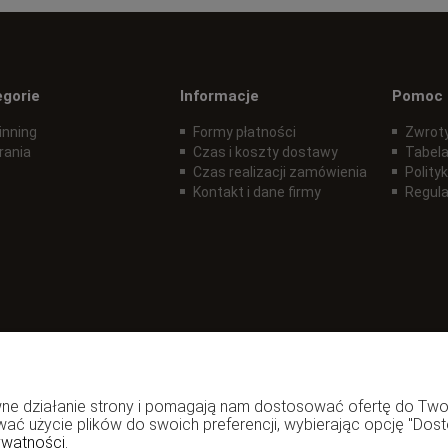
egorie
Informacje
Pomoc
inning
Formy płatności
Zwroty
rania
Czas i koszty dostawy
Tabela
Czas realizacji zamówienia
Polity
Kontakt i dane firmy
Regul
rawne działanie strony i pomagają nam dostosować ofertę do T
wać użycie plików do swoich preferencji, wybierając opcję "Dost
ywatności.