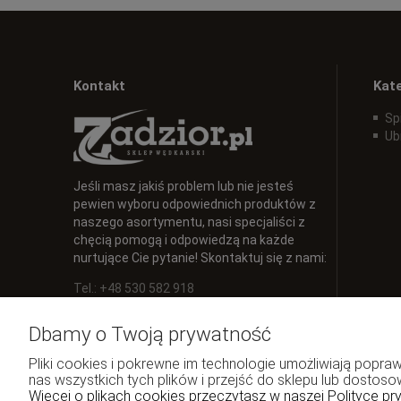
Kontakt
Kat
Sp
Ub
Jeśli masz jakiś problem lub nie jesteś
pewien wyboru odpowiednich produktów z
naszego asortymentu, nasi specjaliści z
chęcią pomogą i odpowiedzą na każde
nurtujące Cie pytanie! Skontaktuj się z nami:
Tel.: +48 530 582 918
E-mail:
info@zadzior.pl
Dbamy o Twoją prywatność
Pliki cookies i pokrewne im technologie umożliwiają pop
nas wszystkich tych plików i przejść do sklepu lub dostoso
Więcej o plikach cookies przeczytasz w naszej Polityce pr