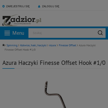
ZAREJESTRUJ SIĘ
ZALOGUJ SIĘ
KONTAKT:
ZAPRASZAMY NA NASZ
530 582 918
kanał YouTube
Menu
Szukaj
Pn -Pt: 09:00 - 17:00
Spinning
Kotwice, haki, haczyki
Azura
Finesse Offset
Azura Haczyki
Finesse Offset Hook #1/0
Azura Haczyki Finesse Offset Hook #1/0