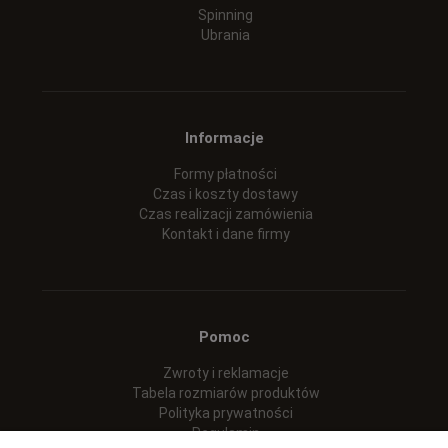
Spinning
Ubrania
Informacje
Formy płatności
Czas i koszty dostawy
Czas realizacji zamówienia
Kontakt i dane firmy
Pomoc
Zwroty i reklamacje
Tabela rozmiarów produktów
Polityka prywatności
Regulamin