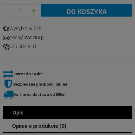
-
+
n 30 days,
DO KOSZYKA
t went on
Wysyłka w 24h
sklep@zadzior.pl
530 582 918
Zwrot do 14 dni
Bezpieczne płatności online
Darmowa dostawa od 500zł
Opis
Opinie o produkcie (0)