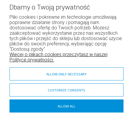
Dbamy o Twoją prywatność
Pliki cookies i pokrewne im technologie umożliwiają
poprawne działanie strony i pomagają nam
Moje konto
dostosować ofertę do Twoich potrzeb. Możesz
zaakceptować wykorzystanie przez nas wszystkich
Twoje zamówienia
tych plików i przejść do sklepu lub dostosować użycie
Program lojalnościowy
plików do swoich preferencji, wybierając opcję
Ustawienia konta
"Dostosuj zgody".
Więcej o plikach cookies przeczytasz w naszej
Polityce prywatności.
ALLOW ONLY NECESSARY
CUSTOMIZE CONSENTS
zadzior.pl
ALLOW ALL
Copyright ©
Shoper
- DreamCommerce S.A.