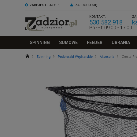
ZAREJESTRUJ SIĘ
ZALOGUJ SIĘ
KONTAKT:
ZA
530 582 918
k
Pn -Pt: 09:00 - 17:00
SPINNING
SUMOWE
FEEDER
UBRANIA
Spinning
Podbieraki Wędkarskie
Akcesoria
Cresta P