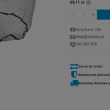
69,11 zł
-
+
If the product is sold for less than 30 days,
the lowest price since the product went on
sale is displayed.
Wysyłka w 24h
sklep@zadzior.pl
530 582 918
Zwrot do 14 dni
Bezpieczne płatnośc
Darmowa dostawa o