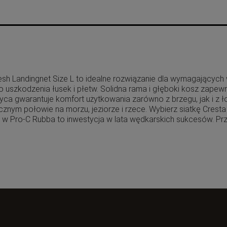
h Landingnet Size L to idealne rozwiązanie dla wymagających w
o uszkodzenia łusek i płetw. Solidna rama i głęboki kosz zape
a gwarantuje komfort użytkowania zarówno z brzegu, jak i z ło
znym połowie na morzu, jeziorze i rzece. Wybierz siatkę Cres
w Pro-C Rubba to inwestycja w lata wędkarskich sukcesów. Prz