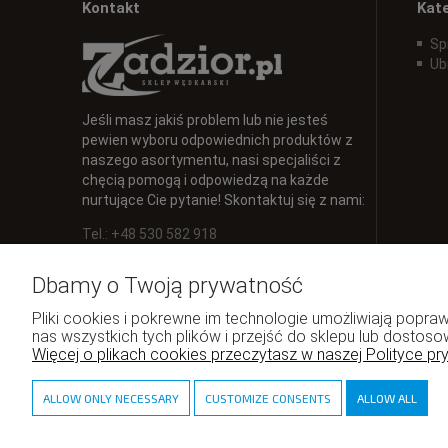
Kontakt
Kat
Sp
Ub
Jeśli masz jakiś problem lub nie jesteś
pewien wyboru odpowiednich produktów z
naszego asortymentu, nasi specjaliści z
chęcią pomogą i odpowiedzą na każde
nurtujące Cie pytanie! Skontaktuj się z nami:
Tel.: +48 530 582 918
E-mail:
info@zadzior.pl
Dbamy o Twoją prywatność
Pliki cookies i pokrewne im technologie umożliwiają pop
nas wszystkich tych plików i przejść do sklepu lub dostoso
Więcej o plikach cookies przeczytasz w naszej Polityce pr
ALLOW ONLY NECESSARY
CUSTOMIZE CONSENTS
ALLOW ALL