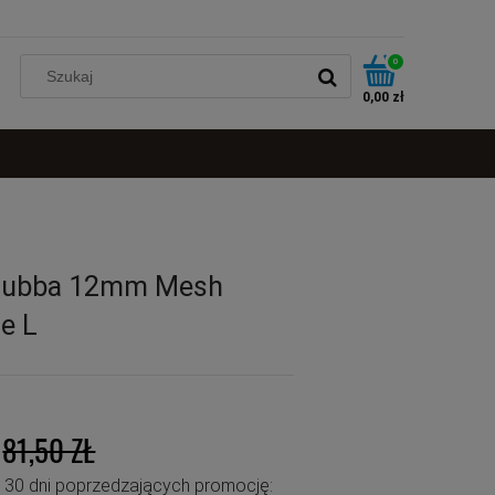
0
0,00 zł
 Rubba 12mm Mesh
e L
81,50 ZŁ
u 30 dni poprzedzających promocję: