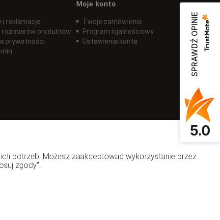
Moje konto
SPRAWDŹ OPINIE
 i reklamacje
Twoje zamówienia
 rozmiarów produktów
Program lojalnościowy
ka prywatności
Ustawienia konta
amin
5.0
woich potrzeb. Możesz zaakceptować wykorzystanie przez
osuj zgody".