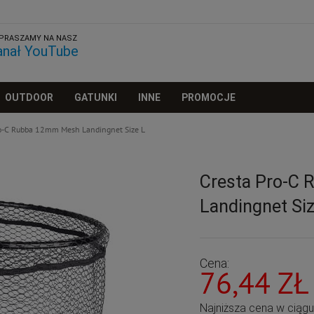
PRASZAMY NA NASZ
anał YouTube
OUTDOOR
GATUNKI
INNE
PROMOCJE
ro-C Rubba 12mm Mesh Landingnet Size L
Cresta Pro-C
Landingnet Siz
Cena:
76,44 ZŁ
Najniższa cena w ciąg