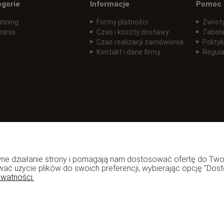
egorie
Informacje
Pomoc
inning
Formy płatności
Zwroty
rania
Czas i koszty dostawy
Tabela
Czas realizacji zamówienia
Polity
Kontakt i dane firmy
Regul
rawne działanie strony i pomagają nam dostosować ofertę do T
wać użycie plików do swoich preferencji, wybierając opcję "Dost
ywatności.
zadzior.pl