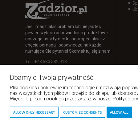
Sp
Ub
Jeśli masz jakiś problem lub nie jesteś
pewien wyboru odpowiednich produktów z
naszego asortymentu, nasi specjaliści z
chęcią pomogą i odpowiedzą na każde
nurtujące Cie pytanie! Skontaktuj się z nami:
Tel.: +48 530 582 918
E-mail:
info@zadzior.pl
Dbamy o Twoją prywatność
Pliki cookies i pokrewne im technologie umożliwiają pop
nas wszystkich tych plików i przejść do sklepu lub dostoso
Więcej o plikach cookies przeczytasz w naszej Polityce pr
ALLOW ONLY NECESSARY
CUSTOMIZE CONSENTS
ALLOW ALL