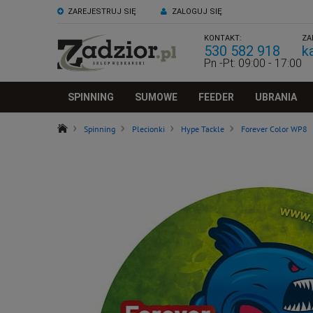
ZAREJESTRUJ SIĘ
ZALOGUJ SIĘ
KONTAKT:
ZA
530 582 918
k
Pn -Pt: 09:00 - 17:00
SPINNING
SUMOWE
FEEDER
UBRANIA
Spinning
Plecionki
Hype Tackle
Forever Color WP8