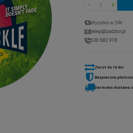
-
+
Wysyłka w 24h
sklep@zadzior.pl
530 582 918
Zwrot do 14 dni
Bezpieczne płatnośc
Darmowa dostawa o