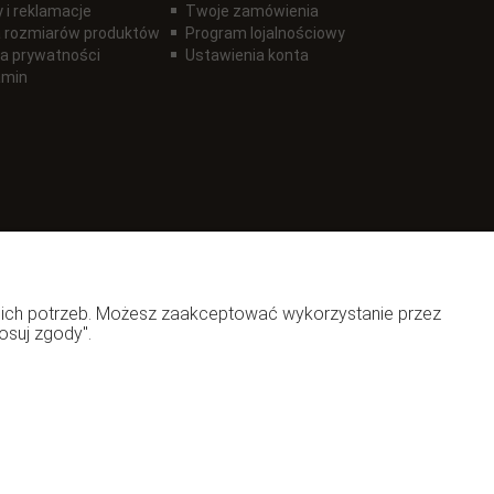
 i reklamacje
Twoje zamówienia
 rozmiarów produktów
Program lojalnościowy
ka prywatności
Ustawienia konta
amin
woich potrzeb. Możesz zaakceptować wykorzystanie przez
osuj zgody".