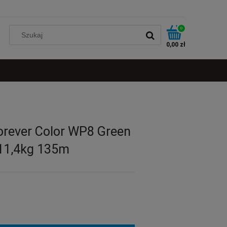
0
0,00 zł
orever Color WP8 Green
11,4kg 135m