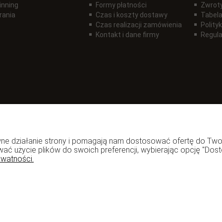
inning
Formy płatności
Zwroty
rania
Czas i koszty dostawy
Tabela
Czas realizacji zamówienia
Polity
Kontakt i dane firmy
Regul
rawne działanie strony i pomagają nam dostosować ofertę do T
wać użycie plików do swoich preferencji, wybierając opcję "Dost
ywatności.
zadzior.pl