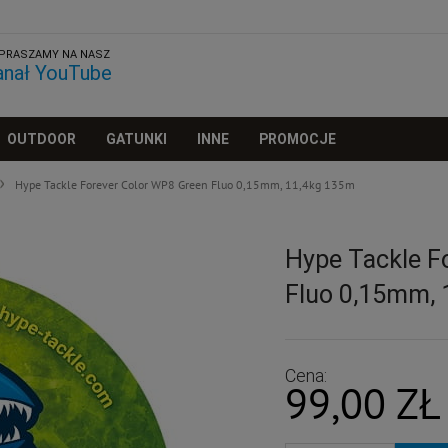
PRASZAMY NA NASZ
anał YouTube
OUTDOOR
GATUNKI
INNE
PROMOCJE
Hype Tackle Forever Color WP8 Green Fluo 0,15mm, 11,4kg 135m
Hype Tackle F
Fluo 0,15mm, 
Cena:
99,00 ZŁ