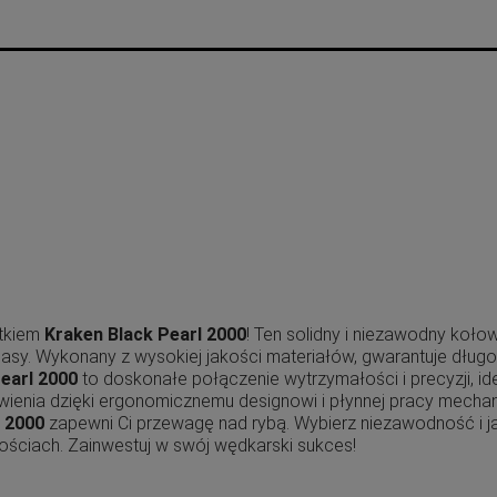
otkiem
Kraken Black Pearl 2000
! Ten solidny i niezawodny koł
asy. Wykonany z wysokiej jakości materiałów, gwarantuje długo
earl 2000
to doskonałe połączenie wytrzymałości i precyzji, i
wienia dzięki ergonomicznemu designowi i płynnej pracy mechani
l 2000
zapewni Ci przewagę nad rybą. Wybierz niezawodność i 
ościach. Zainwestuj w swój wędkarski sukces!