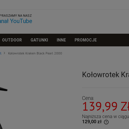
PRASZAMY NA NASZ
anał YouTube
OUTDOOR
GATUNKI
INNE
PROMOCJE
rl
Kołowrotek Kraken Black Pearl 2000
Kołowrotek Kr
Cena:
139,99 Z
Najniższa cena w ciąg
129,00 zł