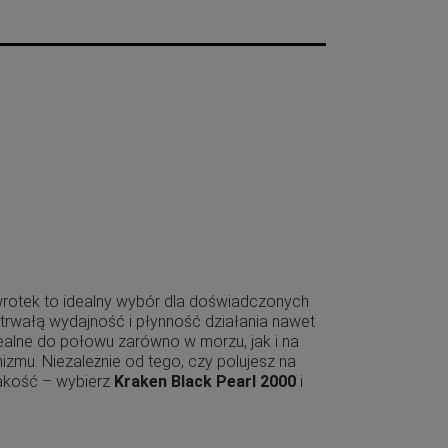
owrotek to idealny wybór dla doświadczonych
trwałą wydajność i płynność działania nawet
dealne do połowu zarówno w morzu, jak i na
zmu. Niezależnie od tego, czy polujesz na
jakość – wybierz
Kraken Black Pearl 2000
i