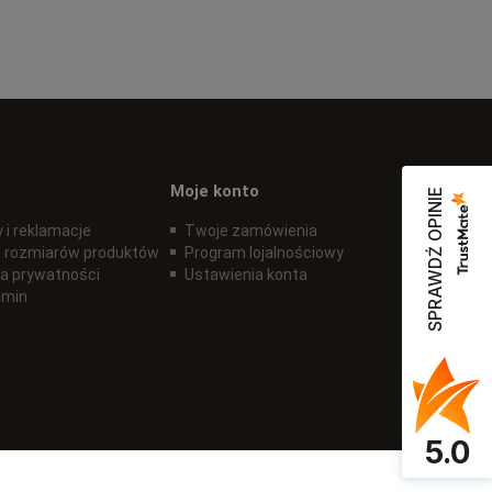
Moje konto
SPRAWDŹ OPINIE
 i reklamacje
Twoje zamówienia
 rozmiarów produktów
Program lojalnościowy
ka prywatności
Ustawienia konta
amin
5.0