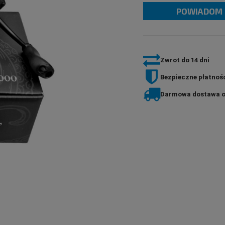
POWIADOM 
If the product is sold for less than 30 days,
the lowest price since the product went on
sale is displayed.
Zwrot do 14 dni
Bezpieczne płatnośc
Darmowa dostawa o