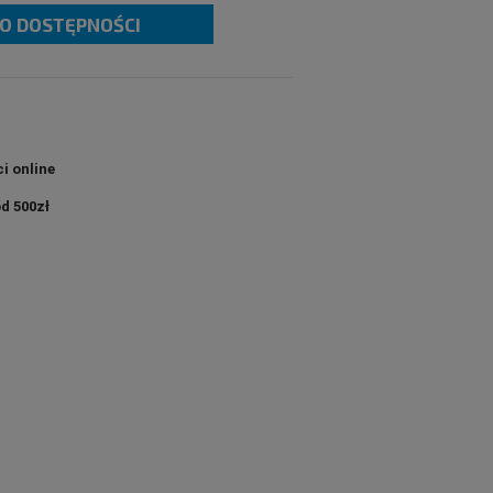
O DOSTĘPNOŚCI
i online
d 500zł