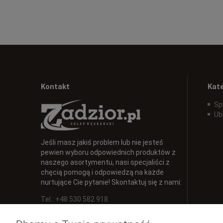
Kontakt
Kat
Sp
Ub
Jeśli masz jakiś problem lub nie jesteś
pewien wyboru odpowiednich produktów z
naszego asortymentu, nasi specjaliści z
chęcią pomogą i odpowiedzą na każde
nurtujące Cie pytanie! Skontaktuj się z nami:
Tel.: +48 530 582 918
E-mail:
info@zadzior.pl