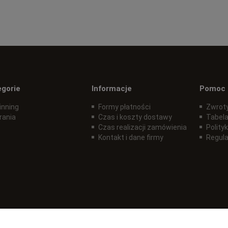
egorie
Informacje
Pomoc
inning
Formy płatności
Zwroty
rania
Czas i koszty dostawy
Tabela
Czas realizacji zamówienia
Polity
Kontakt i dane firmy
Regul