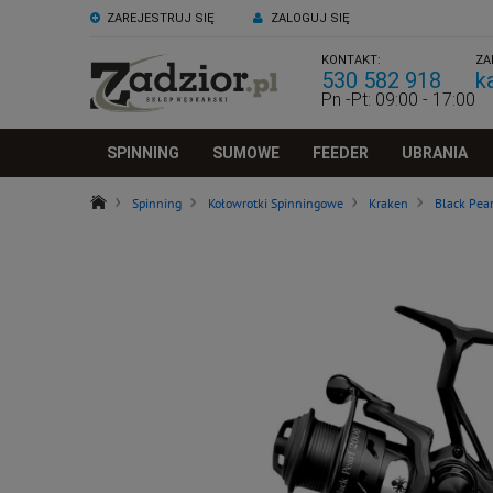
ZAREJESTRUJ SIĘ
ZALOGUJ SIĘ
KONTAKT:
ZA
530 582 918
k
Pn -Pt: 09:00 - 17:00
SPINNING
SUMOWE
FEEDER
UBRANIA
Spinning
Kołowrotki Spinningowe
Kraken
Black Pea