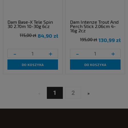
Dam Base-X Tele Spin
Dam Intenze Trout And
30 2.70m 10-30g 6cz
Perch Stick 2.06cm 4-
16g 2cz
115,00 zł
84,90 zł
195,00 zł
130,99 zł
-
+
-
+
DO KOSZYKA
DO KOSZYKA
1
2
«
»