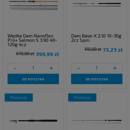
Wędka Dam Nanoflex
Dam Base-X 2.10 10-30g
Pro+ Salmon S 3.90 40-
2cz Spin
120g 4cz
110,00 zł
73,23 zł
670,00 zł
399,99 zł
-
+
-
+
DO KOSZYKA
DO KOSZYKA
promocja
promocja