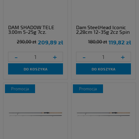
DAM SHADOW TELE
Dam SteelHead Iconic
3.00m 5-25g 7cz.
2,28cm 12-35g 2cz Spin
290,00 zł
209,89 zł
180,00 zł
119,82 zł
-
+
-
+
DO KOSZYKA
DO KOSZYKA
promocja
promocja