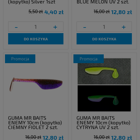
(kopytko) Silver 1szt
BLUE MELON UV 2 szt.
5,50 zł
4,40 zł
16,00 zł
12,80 zł
-
+
-
+
DO KOSZYKA
DO KOSZYKA
promocja
promocja
GUMA MR BAITS
GUMA MR BAITS
ENEMY 10cm (kopytko)
ENEMY 10cm (kopytko)
CIEMNY FIOLET 2 szt.
CYTRYNA UV 2 szt.
16,00 zł
12,80 zł
16,00 zł
12,80 zł