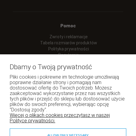
Pomoc
Zwroty i reklamacje
Tabela rozmiarów produktów
Polityka prywatności
Regulamin
Dbamy o Twoją prywatność
Pliki cookies i pokrewne im technologie umożliwiają
poprawne działanie strony i pomagają nam
Moje konto
dostosować ofertę do Twoich potrzeb. Możesz
zaakceptować wykorzystanie przez nas wszystkich
Twoje zamówienia
tych plików i przejść do sklepu lub dostosować użycie
Program lojalnościowy
plików do swoich preferencji, wybierając opcję
"Dostosuj zgody".
Ustawienia konta
Więcej o plikach cookies przeczytasz w naszej
Polityce prywatności.
ALLOW ONLY NECESSARY