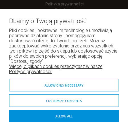
Polityka prywatności
Regulamin
Dbamy o Twoją prywatność
Pliki cookies i pokrewne im technologie umożliwiają
poprawne działanie strony i pomagają nam
Moje konto
dostosować ofertę do Twoich potrzeb. Możesz
zaakceptować wykorzystanie przez nas wszystkich
Twoje zamówienia
tych plików i przejść do sklepu lub dostosować użycie
Program lojalnościowy
plików do swoich preferencji, wybierając opcję
"Dostosuj zgody".
Ustawienia konta
Więcej o plikach cookies przeczytasz w naszej
Polityce prywatności.
ALLOW ONLY NECESSARY
CUSTOMIZE CONSENTS
zadzior.pl
ALLOW ALL