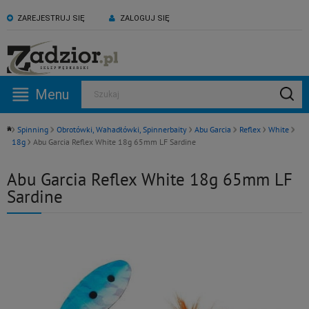
ZAREJESTRUJ SIĘ
ZALOGUJ SIĘ
KONTAKT:
ZAPRASZAMY NA NASZ
530 582 918
kanał YouTube
Menu
Szukaj
Pn -Pt: 09:00 - 17:00
Spinning
Obrotówki, Wahadłówki, Spinnerbaity
Abu Garcia
Reflex
White
18g
Abu Garcia Reflex White 18g 65mm LF Sardine
Abu Garcia Reflex White 18g 65mm LF
Sardine