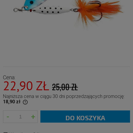
Cena:
22,90 ZŁ
25,00 ZŁ
Najniższa cena w ciągu 30 dni poprzedzających promocję:
18,90 zł
-
+
han 30 days,
DO KOSZYKA
ct went on