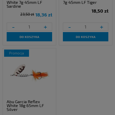
White 7g 45mm LF
7g 45mm LF Tiger
Sardine
18,50 zł
23,50 zł
18,36 zł
-
+
-
+
DO KOSZYKA
DO KOSZYKA
promocja
Abu Garcia Reflex
White 18g 65mm LF
Silver