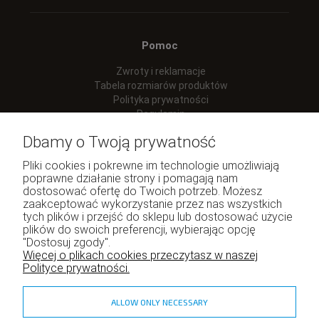
Pomoc
Zwroty i reklamacje
Tabela rozmiarów produktów
Polityka prywatności
Regulamin
Dbamy o Twoją prywatność
Pliki cookies i pokrewne im technologie umożliwiają
poprawne działanie strony i pomagają nam
Moje konto
dostosować ofertę do Twoich potrzeb. Możesz
zaakceptować wykorzystanie przez nas wszystkich
Twoje zamówienia
tych plików i przejść do sklepu lub dostosować użycie
Program lojalnościowy
plików do swoich preferencji, wybierając opcję
"Dostosuj zgody".
Ustawienia konta
Więcej o plikach cookies przeczytasz w naszej
Polityce prywatności.
ALLOW ONLY NECESSARY