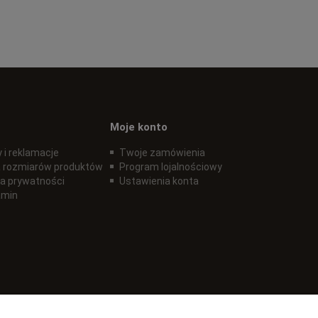
Moje konto
 i reklamacje
Twoje zamówienia
 rozmiarów produktów
Program lojalnościowy
ka prywatności
Ustawienia konta
amin