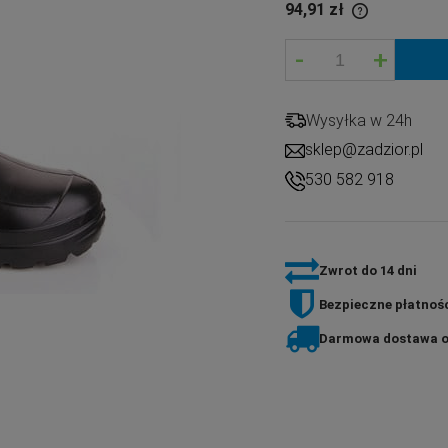
94,91 zł
-
+
If the product is sold for less than 30 days,
the lowest price since the product went on
sale is displayed.
Wysyłka w 24h
sklep@zadzior.pl
530 582 918
Zwrot do 14 dni
Bezpieczne płatnośc
Darmowa dostawa o