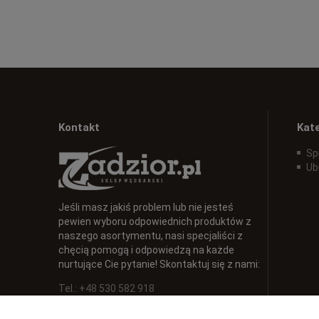
Kontakt
Kat
Sp
Ub
Jeśli masz jakiś problem lub nie jesteś
pewien wyboru odpowiednich produktów z
naszego asortymentu, nasi specjaliści z
chęcią pomogą i odpowiedzą na każde
nurtujące Cie pytanie! Skontaktuj się z nami:
Tel.: +48 530 582 918
E-mail:
info@zadzior.pl