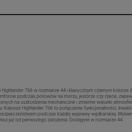
Highlander 766 w rozmiarze 44 i klasycznym czarnym kolorze (
forcie podczas połowów na morzu, jeziorze czy rzece, zapewn
pornych na uszkodzenia mechaniczne i zmienne warunki atmosfe
u. Kalosze Highlander 766 to połączenie funkcjonalności, trwał
 bezpieczeństwem podczas każdej wyprawy wędkarskiej. Wybier
isz już od pierwszego założenia. Dostępne w rozmiarze 44.