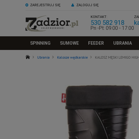
ZAREJESTRUJ SIĘ
ZALOGUJ SIĘ
KONTAKT:
ZA
530 582 918
k
Pn -Pt: 09:00 - 17:00
SPINNING
SUMOWE
FEEDER
UBRANIA
Ubrania
Kalosze wędkarskie
KALOSZ MĘSKI LEMIGO HIG