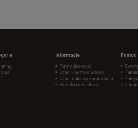
egorie
Informacje
Pomoc
inning
Formy płatności
Zwroty
rania
Czas i koszty dostawy
Tabela
Czas realizacji zamówienia
Polity
Kontakt i dane firmy
Regul