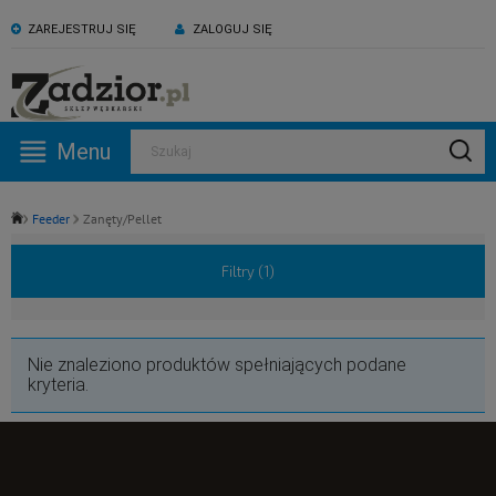
ZAREJESTRUJ SIĘ
ZALOGUJ SIĘ
KONTAKT:
ZAPRASZAMY NA NASZ
530 582 918
kanał YouTube
Menu
Szukaj
Pn -Pt: 09:00 - 17:00
Feeder
Zanęty/Pellet
Filtry (
1
)
Nie znaleziono produktów spełniających podane
kryteria.