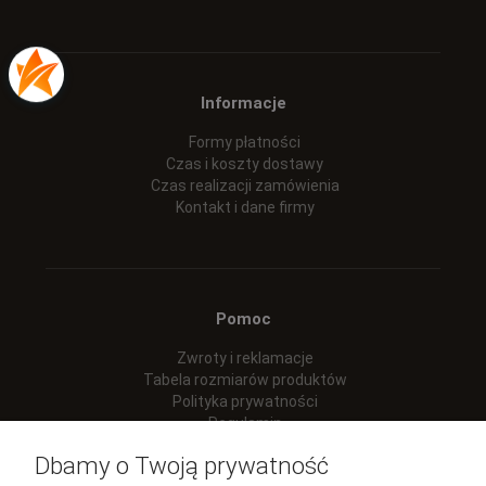
Informacje
Formy płatności
Czas i koszty dostawy
Czas realizacji zamówienia
Kontakt i dane firmy
Pomoc
Zwroty i reklamacje
Tabela rozmiarów produktów
Polityka prywatności
Regulamin
Dbamy o Twoją prywatność