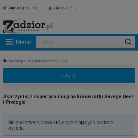
ZAREJESTRUJ SIĘ
ZALOGUJ SIĘ
KONTAKT:
ZAPRASZAMY NA NASZ
530 582 918
kanał YouTube
Menu
Szukaj
Pn -Pt: 09:00 - 17:00
Spinning
Kołowrotki Promocje -50%
Filtry (
1
)
Skorzystaj z super promocji na kołowrotki Savage Gear
i Prologic
Nie znaleziono produktów spełniających podane
kryteria.