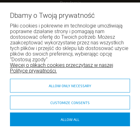
Regulamin
Dbamy o Twoją prywatność
Pliki cookies i pokrewne im technologie umożliwiają
poprawne działanie strony i pomagają nam
Moje konto
dostosować ofertę do Twoich potrzeb. Możesz
zaakceptować wykorzystanie przez nas wszystkich
Twoje zamówienia
tych plików i przejść do sklepu lub dostosować użycie
Program lojalnościowy
plików do swoich preferencji, wybierając opcję
"Dostosuj zgody".
Ustawienia konta
Więcej o plikach cookies przeczytasz w naszej
Polityce prywatności.
ALLOW ONLY NECESSARY
CUSTOMIZE CONSENTS
zadzior.pl
ALLOW ALL
Copyright ©
Shoper
- DreamCommerce S.A.