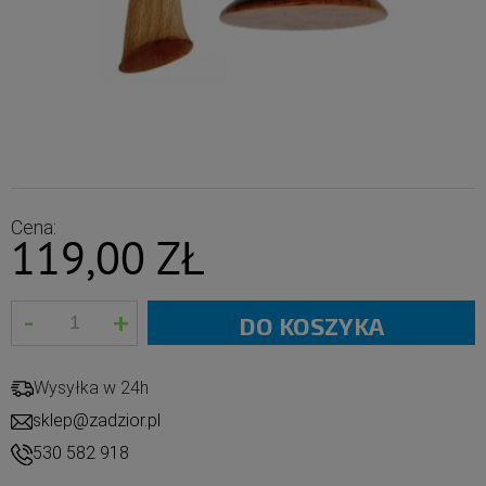
Cena:
119,00 ZŁ
-
+
DO KOSZYKA
Wysyłka w 24h
sklep@zadzior.pl
530 582 918