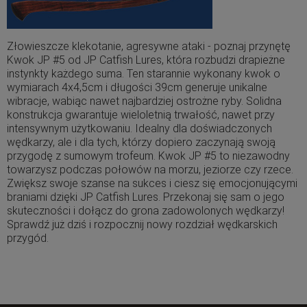
Złowieszcze klekotanie, agresywne ataki - poznaj przynętę
Kwok JP #5 od JP Catfish Lures, która rozbudzi drapieżne
instynkty każdego suma. Ten starannie wykonany kwok o
wymiarach 4x4,5cm i długości 39cm generuje unikalne
wibracje, wabiąc nawet najbardziej ostrożne ryby. Solidna
konstrukcja gwarantuje wieloletnią trwałość, nawet przy
intensywnym użytkowaniu. Idealny dla doświadczonych
wędkarzy, ale i dla tych, którzy dopiero zaczynają swoją
przygodę z sumowym trofeum. Kwok JP #5 to niezawodny
towarzysz podczas połowów na morzu, jeziorze czy rzece.
Zwiększ swoje szanse na sukces i ciesz się emocjonującymi
braniami dzięki JP Catfish Lures. Przekonaj się sam o jego
skuteczności i dołącz do grona zadowolonych wędkarzy!
Sprawdź już dziś i rozpocznij nowy rozdział wędkarskich
przygód.