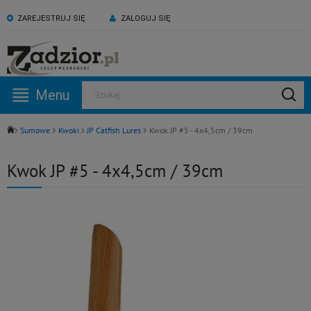
ZAREJESTRUJ SIĘ
ZALOGUJ SIĘ
KONTAKT:
ZAPRASZAMY NA NASZ
530 582 918
kanał YouTube
Menu
Szukaj
Pn -Pt: 09:00 - 17:00
Sumowe
Kwoki
JP Catfish Lures
Kwok JP #5 - 4x4,5cm / 39cm
Kwok JP #5 - 4x4,5cm / 39cm