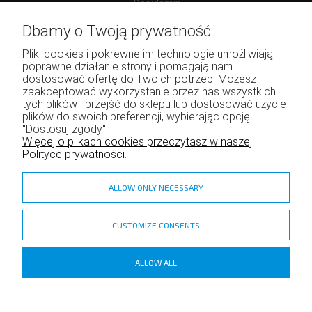
Regulamin
Dbamy o Twoją prywatność
Pliki cookies i pokrewne im technologie umożliwiają
poprawne działanie strony i pomagają nam
Moje konto
dostosować ofertę do Twoich potrzeb. Możesz
zaakceptować wykorzystanie przez nas wszystkich
Twoje zamówienia
tych plików i przejść do sklepu lub dostosować użycie
Program lojalnościowy
plików do swoich preferencji, wybierając opcję
Ustawienia konta
"Dostosuj zgody".
Więcej o plikach cookies przeczytasz w naszej
Polityce prywatności.
ALLOW ONLY NECESSARY
CUSTOMIZE CONSENTS
zadzior.pl
ALLOW ALL
Copyright ©
Shoper
- DreamCommerce S.A.