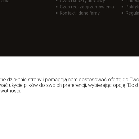
rania
Czas i koszty dostawy
Tabela
Czas realizacji zamówienia
Polity
Kontakt i dane firmy
Regul
rawne działanie strony i pomagają nam dostosować ofertę do T
wać użycie plików do swoich preferencji, wybierając opcję "Dost
ywatności.
zadzior.pl
Copyright ©
Shoper
- DreamCommerce S.A.