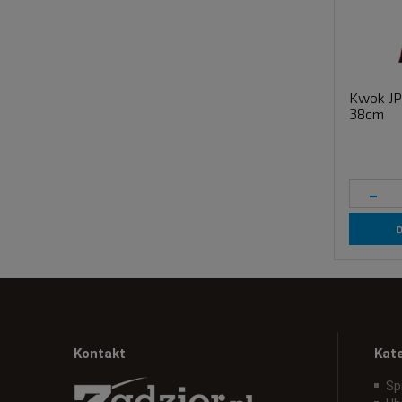
Kwok JP
38cm
-
Kontakt
Kat
Sp