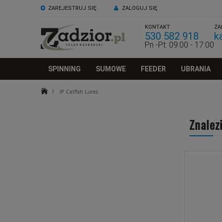
ZAREJESTRUJ SIĘ
ZALOGUJ SIĘ
KONTAKT:
ZA
530 582 918
k
Pn -Pt: 09:00 - 17:00
SPINNING
SUMOWE
FEEDER
UBRANIA
JP Catfish Lures
Znalez