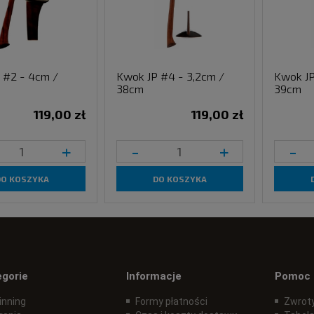
 #2 - 4cm /
Kwok JP #4 - 3,2cm /
Kwok JP
38cm
39cm
119,00 zł
119,00 zł
+
-
+
-
DO KOSZYKA
DO KOSZYKA
egorie
Informacje
Pomoc
inning
Formy płatności
Zwroty