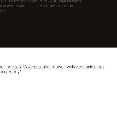
 rozmiarów produktów
Program lojalnościowy
ka prywatności
Ustawienia konta
amin
woich potrzeb. Możesz zaakceptować wykorzystanie przez
osuj zgody".