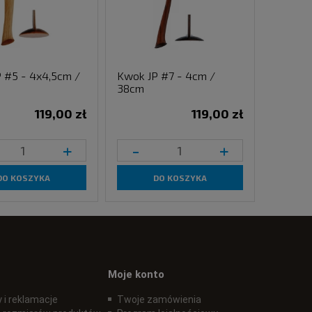
 #5 - 4x4,5cm /
Kwok JP #7 - 4cm /
38cm
119,00 zł
119,00 zł
+
-
+
DO KOSZYKA
DO KOSZYKA
Moje konto
 i reklamacje
Twoje zamówienia