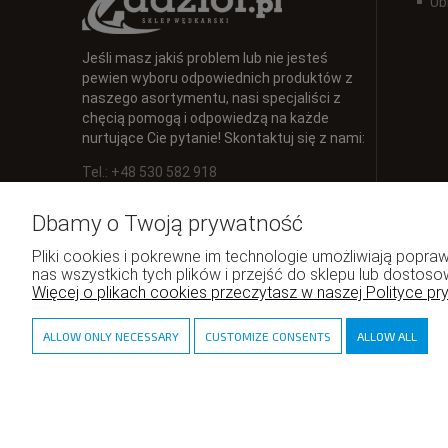
Ub
Jeśli masz jakiś problem lub nie jesteś
pewien wyboru odpowiednich produktów z
naszego asortymentu, nasi specjaliści z
chęcią pomogą i odpowiedzą na każde
nurtujące Cie pytanie! Skontaktuj się z nami:
Tel.: +48 530 582 918
E-mail:
info@zadzior.pl
Dbamy o Twoją prywatność
Pliki cookies i pokrewne im technologie umożliwiają pop
nas wszystkich tych plików i przejść do sklepu lub dostoso
Więcej o plikach cookies przeczytasz w naszej Polityce pr
ALLOW ONLY NECESSARY
CUSTOMIZE CONSENTS
ALLOW ALL