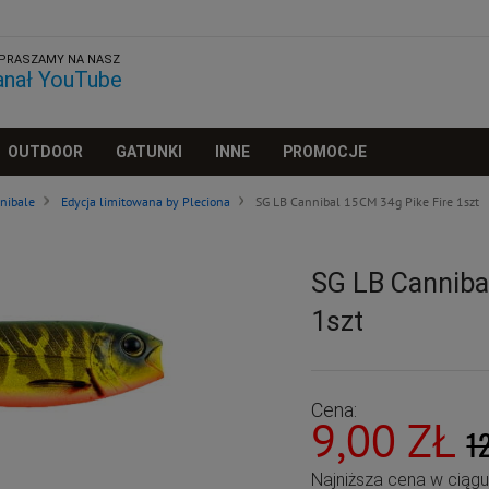
PRASZAMY NA NASZ
anał YouTube
OUTDOOR
GATUNKI
INNE
PROMOCJE
nibale
Edycja limitowana by Pleciona
SG LB Cannibal 15CM 34g Pike Fire 1szt
SG LB Canniba
1szt
Cena:
9,00 ZŁ
1
Najniższa cena w ciąg