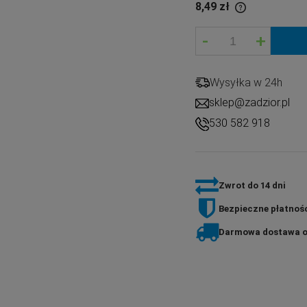
8,49 zł
-
+
If the product is sold for less than 30 days,
the lowest price since the product went on
sale is displayed.
Wysyłka w 24h
sklep@zadzior.pl
530 582 918
Zwrot do 14 dni
Bezpieczne płatnośc
Darmowa dostawa o