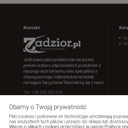
Kontakt
Kat
Sp
Ub
Jeśli masz jakiś problem lub nie jesteś
pewien wyboru odpowiednich produktów z
naszego asortymentu, nasi specjaliści z
chęcią pomogą i odpowiedzą na każde
nurtujące Cie pytanie! Skontaktuj się z nami:
Tel.: +48 530 582 918
E-mail:
info@zadzior.pl
Dbamy o Twoją prywatność
Pliki cookies i pokrewne im technologie umożliwiają pop
nas wszystkich tych plików i przejść do sklepu lub dostoso
Więcej o plikach cookies przeczytasz w naszej Polityce pr