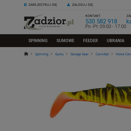
ZAREJESTRUJ SIĘ
ZALOGUJ SIĘ
KONTAKT:
ZA
530 582 918
k
Pn -Pt: 09:00 - 17:00
SPINNING
SUMOWE
FEEDER
UBRANIA
Spinning
Gumy
Savage Gear
Cannibal
Nowe Can