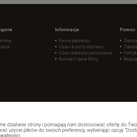
egorie
Informacje
Pomoc
inning
Formy płatności
Zwroty
rania
Czas i koszty dostawy
Tabela
Czas realizacji zamówienia
Polity
Kontakt i dane firmy
Regul
rawne działanie strony i pomagają nam dostosować ofertę do T
wać użycie plików do swoich preferencji, wybierając opcję "Dost
ywatności.