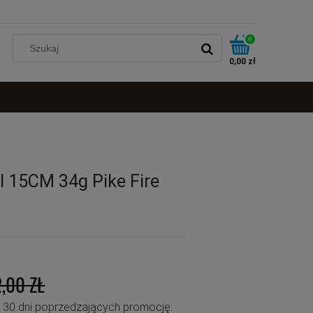
0
0,00 zł
l 15CM 34g Pike Fire
2,00 ZŁ
u 30 dni poprzedzających promocję: