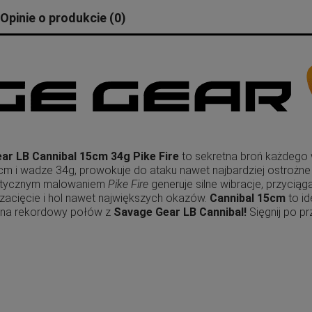
Opinie o produkcie (0)
ar LB Cannibal 15cm 34g Pike Fire
to sekretna broń każdego 
5 cm i wadze 34g, prowokuje do ataku nawet najbardziej ostrożn
listycznym malowaniem
Pike Fire
generuje silne wibracje, przyciąg
 zacięcie i hol nawet największych okazów.
Cannibal 15cm
to id
e na rekordowy połów z
Savage Gear LB Cannibal!
Sięgnij po pr