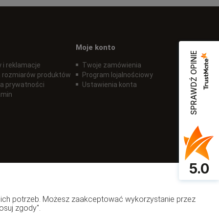
Moje konto
SPRAWDŹ OPINIE
 i reklamacje
Twoje zamówienia
 rozmiarów produktów
Program lojalnościowy
ka prywatności
Ustawienia konta
amin
5.0
woich potrzeb. Możesz zaakceptować wykorzystanie przez
osuj zgody".