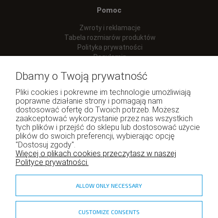
Pomoc
Zwroty i reklamacje
Tabela rozmiarów produktów
Polityka prywatności
Regulamin
Dbamy o Twoją prywatność
Pliki cookies i pokrewne im technologie umożliwiają
poprawne działanie strony i pomagają nam
Moje konto
dostosować ofertę do Twoich potrzeb. Możesz
zaakceptować wykorzystanie przez nas wszystkich
Twoje zamówienia
tych plików i przejść do sklepu lub dostosować użycie
Program lojalnościowy
plików do swoich preferencji, wybierając opcję
Ustawienia konta
"Dostosuj zgody".
Więcej o plikach cookies przeczytasz w naszej
Polityce prywatności.
ALLOW ONLY NECESSARY
CUSTOMIZE CONSENTS