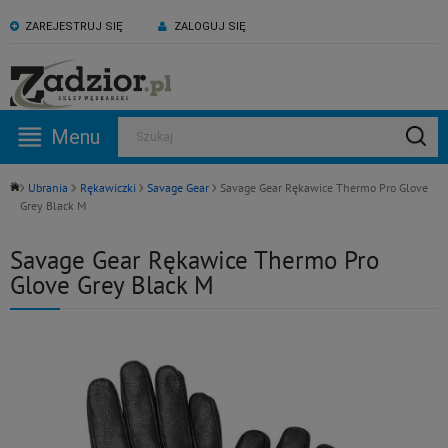
ZAREJESTRUJ SIĘ
ZALOGUJ SIĘ
KONTAKT:
ZAPRASZAMY NA NASZ
530 582 918
kanał YouTube
Menu
Szukaj
Pn -Pt: 09:00 - 17:00
Ubrania
Rękawiczki
Savage Gear
Savage Gear Rękawice Thermo Pro Glove
Grey Black M
Savage Gear Rękawice Thermo Pro
Glove Grey Black M