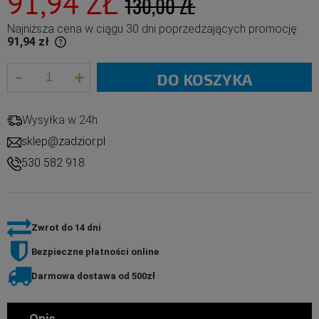
91,94 ZŁ
130,00 ZŁ
Najniższa cena w ciągu 30 dni poprzedzających promocję:
91,94 zł
-
+
han 30 days,
DO KOSZYKA
ct went on
Wysyłka w 24h
sklep@zadzior.pl
530 582 918
Zwrot do 14 dni
Bezpieczne płatności online
Darmowa dostawa od 500zł
Opis