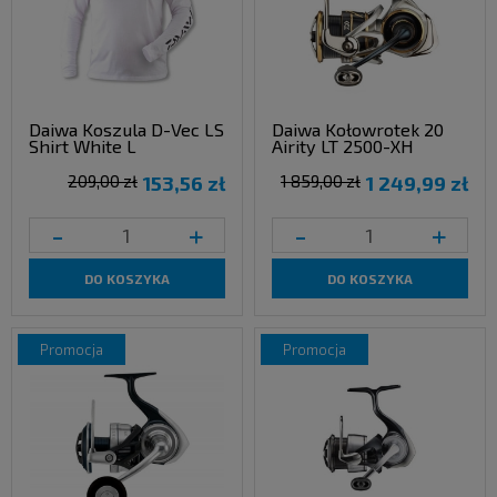
Daiwa Koszula D-Vec LS
Daiwa Kołowrotek 20
Shirt White L
Airity LT 2500-XH
209,00 zł
153,56 zł
1 859,00 zł
1 249,99 zł
-
+
-
+
DO KOSZYKA
DO KOSZYKA
promocja
promocja