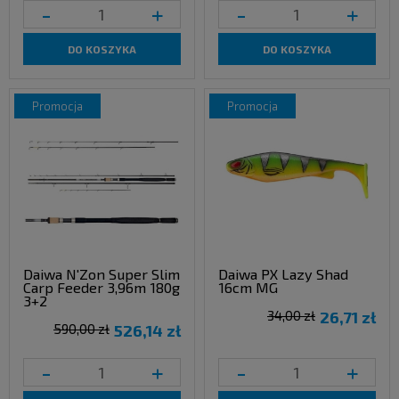
-
+
-
+
DO KOSZYKA
DO KOSZYKA
promocja
promocja
Daiwa N'Zon Super Slim
Daiwa PX Lazy Shad
Carp Feeder 3,96m 180g
16cm MG
3+2
34,00 zł
26,71 zł
590,00 zł
526,14 zł
-
+
-
+