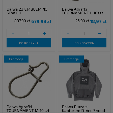
Daiwa 23 EMBLEM 45
Daiwa Agrafki
SCW QD
TOURNAMENT L 10szt
887,00 zł
679,99 zł
23,00 zł
18,97 zł
-
+
-
+
DO KOSZYKA
DO KOSZYKA
promocja
promocja
Daiwa Agrafki
Daiwa Bluza z
TOURNAMENT M 10szt
Kapturem D-Vec Snood