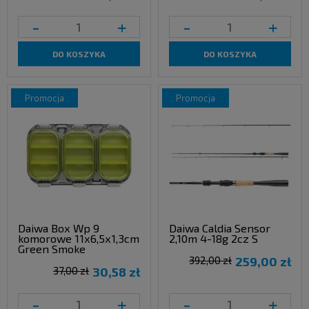
-
+
-
+
DO KOSZYKA
DO KOSZYKA
promocja
promocja
Daiwa Box Wp 9
Daiwa Caldia Sensor
komorowe 11x6,5x1,3cm
2,10m 4-18g 2cz S
Green Smoke
392,00 zł
259,00 zł
37,00 zł
30,58 zł
-
+
-
+