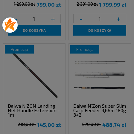
1 299,00 zł
799,00 zł
2 391,00 zł
1 799,99 zł
-
+
-
+
DO KOSZYKA
DO KOSZYKA
promocja
promocja
Daiwa N'ZON Landing
Daiwa N'Zon Super Slim
Net Handle Extension -
Carp Feeder 3,66m 180g
1m
3+2
218,00 zł
145,00 zł
570,00 zł
488,74 zł