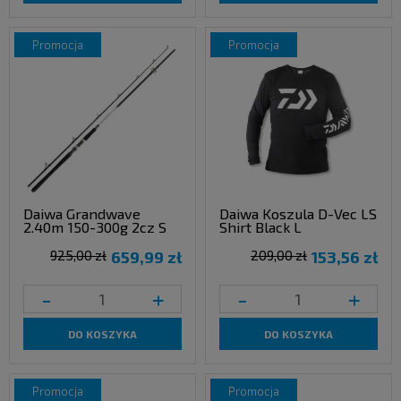
promocja
promocja
Daiwa Grandwave
Daiwa Koszula D-Vec LS
2.40m 150-300g 2cz S
Shirt Black L
925,00 zł
659,99 zł
209,00 zł
153,56 zł
-
+
-
+
DO KOSZYKA
DO KOSZYKA
promocja
promocja