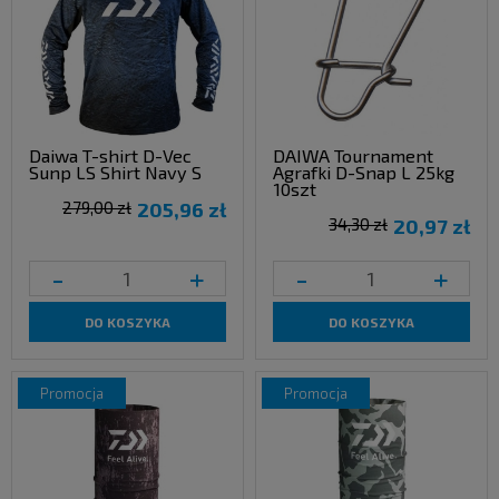
Daiwa T-shirt D-Vec
DAIWA Tournament
Sunp LS Shirt Navy S
Agrafki D-Snap L 25kg
10szt
279,00 zł
205,96 zł
34,30 zł
20,97 zł
-
+
-
+
DO KOSZYKA
DO KOSZYKA
promocja
promocja