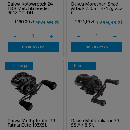
Daiwa Kołowrotek 24
Daiwa Morethan Shad
TDR Match&Feeder
Attack 2,10m 14-42g 2cz
3012 QD-DH
C
1 190,00 zł
959,99 zł
1 934,10 zł
1 299,99 zł
-
+
-
+
DO KOSZYKA
DO KOSZYKA
promocja
promocja
Daiwa Multiplikator 19
Daiwa Multiplikator 23
Tatula Elite 103XSL
SS Air 8,5 L