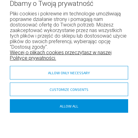
Dbamy o Twoją prywatność
Pliki cookies i pokrewne im technologie umożliwiają
poprawne działanie strony i pomagają nam
Moje konto
dostosować ofertę do Twoich potrzeb. Możesz
zaakceptować wykorzystanie przez nas wszystkich
Twoje zamówienia
tych plików i przejść do sklepu lub dostosować użycie
Program lojalnościowy
plików do swoich preferencji, wybierając opcję
Ustawienia konta
"Dostosuj zgody".
Więcej o plikach cookies przeczytasz w naszej
Polityce prywatności.
ALLOW ONLY NECESSARY
CUSTOMIZE CONSENTS
zadzior.pl
ALLOW ALL
Copyright ©
Shoper
- DreamCommerce S.A.
POKAŻ PEŁNĄ WERSJĘ STRONY