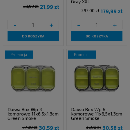
Gray XXL
23,90 zł
21,99 zł
293,00 zł
179,99 zł
-
+
-
+
DO KOSZYKA
DO KOSZYKA
promocja
promocja
Daiwa Box Wp 3
Daiwa Box Wp 6
komorowe 11x6,5x1,3cm
komorowe 11x6,5x1,3cm
Green Smoke
Green Smoke
37,00 zł
30,59 zł
37,00 zł
30,58 zł