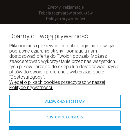
Zwroty i reklamacje
Tabela rozmiarów produktów
Polityka prywatności
Regulamin
Dbamy o Twoją prywatność
Pliki cookies i pokrewne im technologie umożliwiają
poprawne działanie strony i pomagają nam
Moje konto
dostosować ofertę do Twoich potrzeb. Możesz
zaakceptować wykorzystanie przez nas wszystkich
Twoje zamówienia
tych plików i przejść do sklepu lub dostosować użycie
Program lojalnościowy
plików do swoich preferencji, wybierając opcję
Ustawienia konta
"Dostosuj zgody".
Więcej o plikach cookies przeczytasz w naszej
Polityce prywatności.
ALLOW ONLY NECESSARY
CUSTOMIZE CONSENTS
zadzior.pl