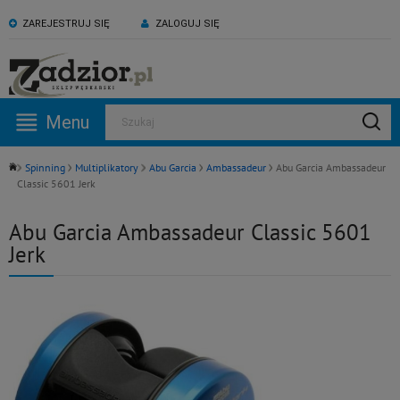
ZAREJESTRUJ SIĘ
ZALOGUJ SIĘ
KONTAKT:
ZAPRASZAMY NA NASZ
530 582 918
kanał YouTube
Menu
Szukaj
Pn -Pt: 09:00 - 17:00
Spinning
Multiplikatory
Abu Garcia
Ambassadeur
Abu Garcia Ambassadeur
Classic 5601 Jerk
Abu Garcia Ambassadeur Classic 5601
Jerk