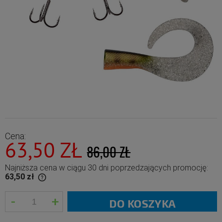
Cena:
63,50 ZŁ
86,00 ZŁ
Najniższa cena w ciągu 30 dni poprzedzających promocję:
63,50 zł
-
+
han 30 days,
DO KOSZYKA
ct went on