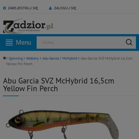
ZAREJESTRUJ SIĘ
ZALOGUJ SIĘ
KONTAKT:
ZAPRASZAMY NA NASZ
530 582 918
kanał YouTube
Menu
Szukaj
Pn -Pt: 09:00 - 17:00
Spinning
Woblery
Abu Garcia
McHybrid
Abu Garcia SVZ McHybrid 16,5cm
Yellow Fin Perch
Abu Garcia SVZ McHybrid 16,5cm
Yellow Fin Perch