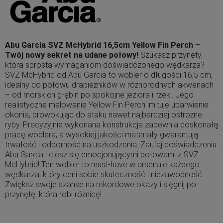
Abu Garcia SVZ McHybrid 16,5cm Yellow Fin Perch –
Twój nowy sekret na udane połowy!
Szukasz przynęty,
która sprosta wymaganiom doświadczonego wędkarza?
SVZ McHybrid od Abu Garcia to wobler o długości 16,5 cm,
idealny do połowu drapieżników w różnorodnych akwenach
– od morskich głębin po spokojne jeziora i rzeki. Jego
realistyczne malowanie Yellow Fin Perch imituje ubarwienie
okonia, prowokując do ataku nawet najbardziej ostrożne
ryby. Precyzyjnie wykonana konstrukcja zapewnia doskonałą
pracę woblera, a wysokiej jakości materiały gwarantują
trwałość i odporność na uszkodzenia. Zaufaj doświadczeniu
Abu Garcia i ciesz się emocjonującymi połowami z SVZ
McHybrid! Ten wobler to must-have w arsenale każdego
wędkarza, który ceni sobie skuteczność i niezawodność.
Zwiększ swoje szanse na rekordowe okazy i sięgnij po
przynętę, która robi różnicę!