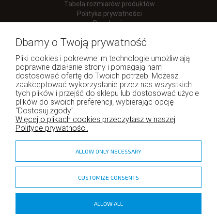
Tabela rozmiarów produktów
Polityka prywatności
Regulamin
Dbamy o Twoją prywatność
Pliki cookies i pokrewne im technologie umożliwiają
poprawne działanie strony i pomagają nam
Moje konto
dostosować ofertę do Twoich potrzeb. Możesz
zaakceptować wykorzystanie przez nas wszystkich
Twoje zamówienia
tych plików i przejść do sklepu lub dostosować użycie
Program lojalnościowy
plików do swoich preferencji, wybierając opcję
"Dostosuj zgody".
Ustawienia konta
Więcej o plikach cookies przeczytasz w naszej
Polityce prywatności.
ALLOW ONLY NECESSARY
CUSTOMIZE CONSENTS
zadzior.pl
ALLOW ALL