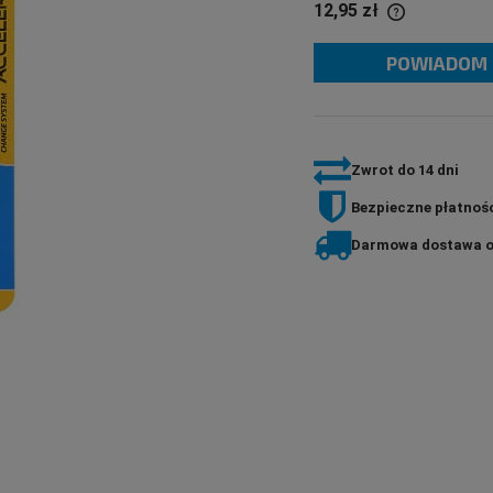
12,95 zł
POWIADOM 
If the product is sold for less than 30 days,
the lowest price since the product went on
sale is displayed.
Zwrot do 14 dni
Bezpieczne płatnośc
Darmowa dostawa o