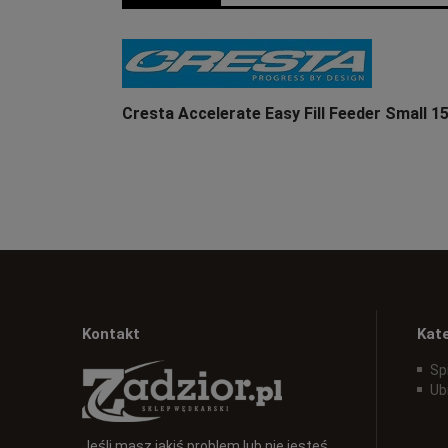
Cresta Accelerate Easy Fill Feeder Small 15
Kontakt
Kat
Sp
Ub
Jeśli masz jakiś problem lub nie jesteś