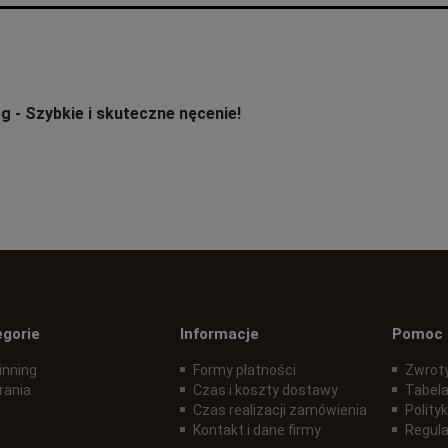
g - Szybkie i skuteczne nęcenie!
egorie
Informacje
Pomoc
inning
Formy płatności
Zwroty
rania
Czas i koszty dostawy
Tabela
Czas realizacji zamówienia
Polity
Kontakt i dane firmy
Regul