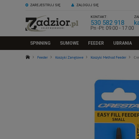
ZAREJESTRUJ SIĘ
ZALOGUJ SIĘ
KONTAKT:
ZA
530 582 918
k
Pn -Pt: 09:00 - 17:00
SPINNING
SUMOWE
FEEDER
UBRANIA
Feeder
Koszyki Zanętowe
Koszyki Method Feeder
Cre