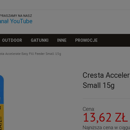
PRASZAMY NA NASZ
anał YouTube
OUTDOOR
GATUNKI
INNE
PROMOCJE
sta Accelerate Easy Fill Feeder Small 15g
Cresta Acceler
Small 15g
Cena:
13,62 ZŁ
Najniższa cena w ciąg