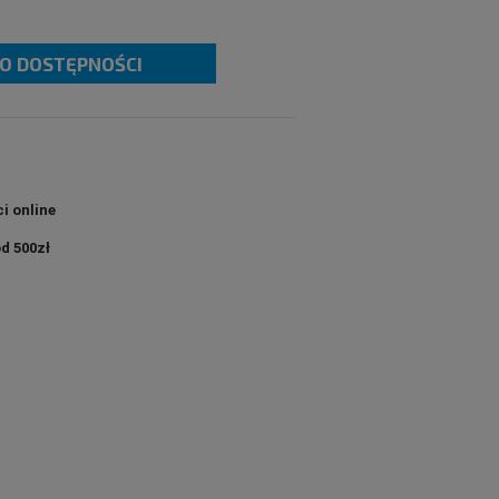
O DOSTĘPNOŚCI
i online
d 500zł