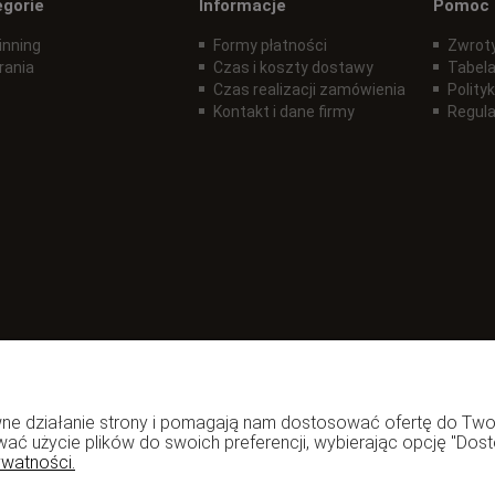
egorie
Informacje
Pomoc
inning
Formy płatności
Zwroty
rania
Czas i koszty dostawy
Tabela
Czas realizacji zamówienia
Polity
Kontakt i dane firmy
Regul
rawne działanie strony i pomagają nam dostosować ofertę do T
zadzior.pl
wać użycie plików do swoich preferencji, wybierając opcję "Dost
ywatności.