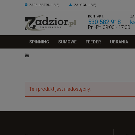
ZAREJESTRUJ SIĘ
ZALOGUJ SIĘ
KONTAKT:
ZA
530 582 918
k
Pn -Pt: 09:00 - 17:00
SPINNING
SUMOWE
FEEDER
UBRANIA
Ten produkt jest niedostępny.