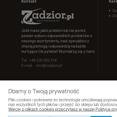
Kontakt
Kat
Sp
Ub
Jeśli masz jakiś problem lub nie jesteś
pewien wyboru odpowiednich produktów z
naszego asortymentu, nasi specjaliści z
chęcią pomogą i odpowiedzą na każde
nurtujące Cie pytanie! Skontaktuj się z nami:
Tel.: +48 530 582 918
E-mail:
info@zadzior.pl
Dbamy o Twoją prywatność
Pliki cookies i pokrewne im technologie umożliwiają pop
nas wszystkich tych plików i przejść do sklepu lub dostoso
Więcej o plikach cookies przeczytasz w naszej Polityce pr