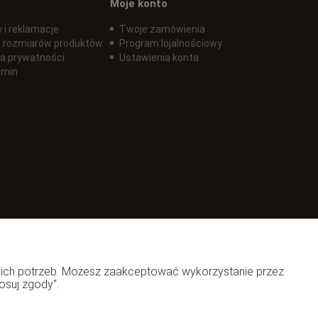
Moje konto
 i reklamacje
Twoje zamówienia
 rozmiarów produktów
Program lojalnościowy
ka prywatności
Ustawienia konta
amin
woich potrzeb. Możesz zaakceptować wykorzystanie przez
osuj zgody".