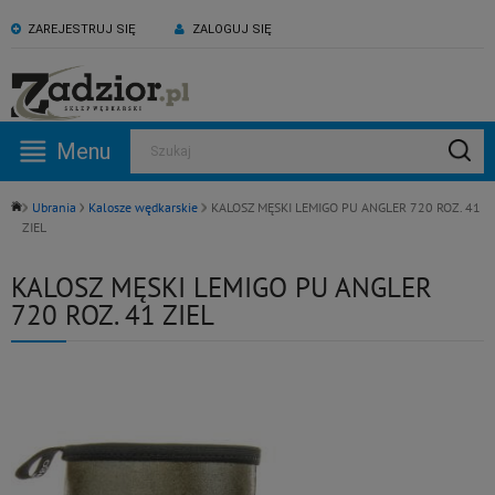
ZAREJESTRUJ SIĘ
ZALOGUJ SIĘ
KONTAKT:
ZAPRASZAMY NA NASZ
530 582 918
kanał YouTube
Menu
Szukaj
Pn -Pt: 09:00 - 17:00
Ubrania
Kalosze wędkarskie
KALOSZ MĘSKI LEMIGO PU ANGLER 720 ROZ. 41
ZIEL
KALOSZ MĘSKI LEMIGO PU ANGLER
720 ROZ. 41 ZIEL