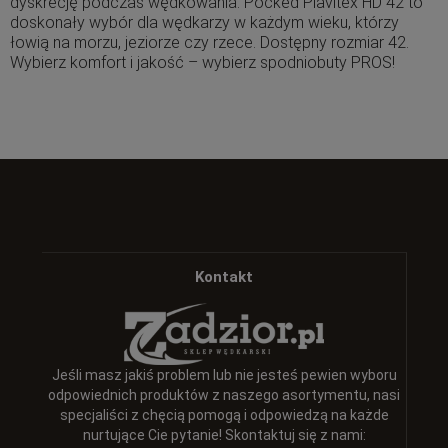
dyskrecję podczas wędkowania. Pocked Plavitex HD 42 to
doskonały wybór dla wędkarzy w każdym wieku, którzy
łowią na morzu, jeziorze czy rzece. Dostępny rozmiar 42.
Wybierz komfort i jakość – wybierz spodniobuty PROS!
Kontakt
Jeśli masz jakiś problem lub nie jesteś pewien wyboru
odpowiednich produktów z naszego asortymentu, nasi
specjaliści z chęcią pomogą i odpowiedzą na każde
nurtujące Cie pytanie! Skontaktuj się z nami: