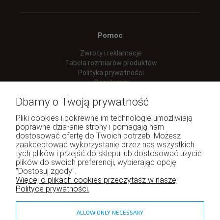
Pomoc
Zwroty i reklamacje
Tabela rozmiarów produktów
Polityka prywatności
Regulamin
Dbamy o Twoją prywatność
Pliki cookies i pokrewne im technologie umożliwiają
poprawne działanie strony i pomagają nam
Moje konto
dostosować ofertę do Twoich potrzeb. Możesz
zaakceptować wykorzystanie przez nas wszystkich
Twoje zamówienia
tych plików i przejść do sklepu lub dostosować użycie
Program lojalnościowy
plików do swoich preferencji, wybierając opcję
Ustawienia konta
"Dostosuj zgody".
Więcej o plikach cookies przeczytasz w naszej
Polityce prywatności.
ALLOW ONLY NECESSARY