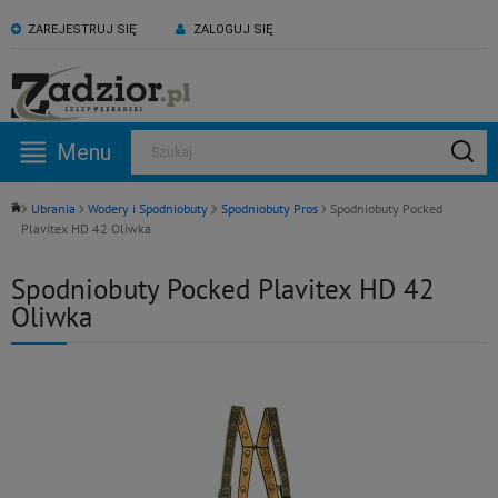
ZAREJESTRUJ SIĘ
ZALOGUJ SIĘ
KONTAKT:
ZAPRASZAMY NA NASZ
530 582 918
kanał YouTube
Menu
Szukaj
Pn -Pt: 09:00 - 17:00
Ubrania
Wodery i Spodniobuty
Spodniobuty Pros
Spodniobuty Pocked
Plavitex HD 42 Oliwka
Spodniobuty Pocked Plavitex HD 42
Oliwka