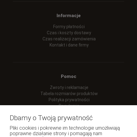
Informacje
Formy płatności
Czas i koszty dostawy
Czas realizacji zamówienia
Kontakt i dane firmy
Pomoc
Zwroty i reklamacje
Tabela rozmiarów produktów
Polityka prywatności
Regulamin
Dbamy o Twoją prywatność
Pliki cookies i pokrewne im technologie umożliwiają
poprawne działanie strony i pomagają nam